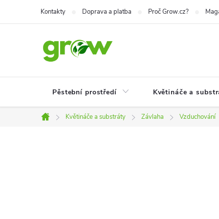
Přejít
Kontakty
Doprava a platba
Proč Grow.cz?
Mag
na
obsah
Pěstební prostředí
Květináče a substr
Květináče a substráty
Závlaha
Vzduchování
Domů