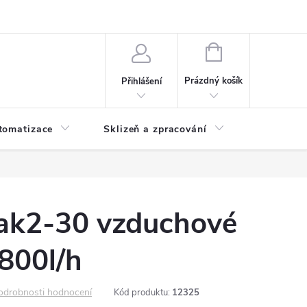
 ochrany osobních údajů
Hodnocení obchodu
NÁKUPNÍ
KOŠÍK
Prázdný košík
Přihlášení
tomatizace
Sklizeň a zpracování
Headshop
ak2-30 vzduchové
800l/h
odrobnosti hodnocení
Kód produktu:
12325