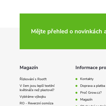
Z
Mějte přehled o novinkách
á
p
a
Magazín
Informace pro
t
Kontakty
Řízkování s Root!t
V čem jsou lepší textilní
Doprava a platba
í
květináče než plastové?
Proč Grow.cz?
Vybíráme výbojku
Magazín
RO - Reverzní osmóza