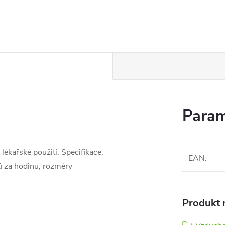
Param
ékařské použití. Specifikace:
EAN
:
rů za hodinu, rozměry
Produkt n