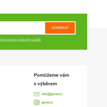
ODEBÍRAT
mi ochrany osobních údajů.
info
@
grow.cz
growcz