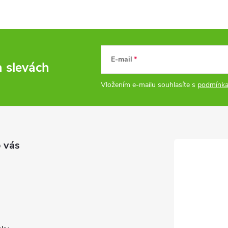
E-mail
a slevách
Vložením e-mailu souhlasíte s
podmínka
 vás