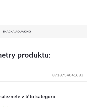
ZNAČKA
AQUAKING
etry produktu:
8718754041683
aleznete v této kategorii