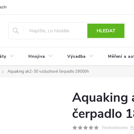
azín
Obchodní podmínky
Reklamace a vrácení zboží
Podmínky
HLEDAT
áty
Hnojiva
Výsadba
Měření a au
Aquaking ak2-30 vzduchové čerpadlo 1800l/h
Aquaking 
čerpadlo 1
P
Neohodnoceno