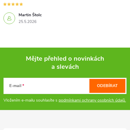
r
v
Martin Štolc
k
25.5.2026
y
v
ý
Mějte přehled o novinkách
a slevách
p
Z
i
á
E-mail
ODEBÍRAT
s
p
Vložením e-mailu souhlasíte s
podmínkami ochrany osobních údajů.
u
a
t