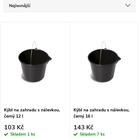
Ř
Nejlevnější
a
Nejdražší
V
Nejprodávanější
z
ý
Abecedně
e
p
n
i
í
s
p
p
Kýbl na zahradu s nálevkou,
Kýbl na zahradu s nálevkou,
r
černý 12 l
černý 16 l
r
o
103 Kč
143 Kč
o
Skladem
1 ks
Skladem
7 ks