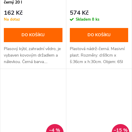
černý 20 l
162 Kč
574 Kč
Na dotaz
Skladem
8 ks
DO KOŠÍKU
DO KOŠÍKU
Plasový kýbl, zahradní vědro, je
Plastová nádrž-černá. Masivní
vybaven kovovým držadlem a
plast. Rozměry: d:69cm x
nálevkou. Černá barva....
š:36cm x h:30cm. Objem: 65l
–4 %
–15 %