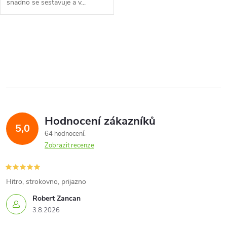
snadno se sestavuje a v...
O
v
l
á
Hodnocení zákazníků
d
5,0
64 hodnocení
a
Zobrazit recenze
c
í
Hitro, strokovno, prijazno
Robert Zancan
p
3.8.2026