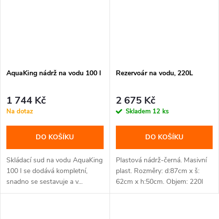
AquaKing nádrž na vodu 100 l
Rezervoár na vodu, 220L
1 744 Kč
2 675 Kč
Na dotaz
Skladem
12 ks
DO KOŠÍKU
DO KOŠÍKU
Skládací sud na vodu AquaKing
Plastová nádrž-černá. Masivní
100 l se dodává kompletní,
plast. Rozměry: d:87cm x š:
snadno se sestavuje a v...
62cm x h:50cm. Objem: 220l