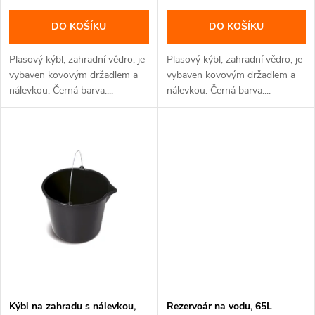
d
d
DO KOŠÍKU
DO KOŠÍKU
u
u
Plasový kýbl, zahradní vědro, je
Plasový kýbl, zahradní vědro, je
k
vybaven kovovým držadlem a
vybaven kovovým držadlem a
nálevkou. Černá barva....
nálevkou. Černá barva....
k
t
t
ů
ů
Kýbl na zahradu s nálevkou,
Rezervoár na vodu, 65L