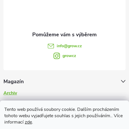
í
info
@
grow.cz
growcz
Magazín
Archiv
Informace pro vás
Tento web používá soubory cookie. Dalším procházením
tohoto webu vyjadřujete souhlas s jejich používáním.. Více
informací
zde
.