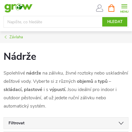
Přejít
NÁKUPNÍ
KOŠÍK
na
obsah
HLEDAT
Závlaha
Nádrže
Spolehlivé
nádrže
na zálivku, živné roztoky nebo uskladnění
dešťové vody. Vyberte si z různých
objemů
a
typů
–
skládací, plastové
i s
výpustí.
Jsou ideální pro indoor i
outdoor pěstování, ať už jedete ruční zálivku nebo
automatický systém.
Filtrovat