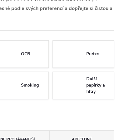
řesně podle svých preferencí a dopřejte si čistou a
OCB
Purize
Další
Smoking
papírky a
filtry
NEJPRODÁVANĚJŠÍ
ABECEDNĚ