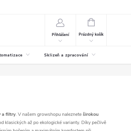
 ochrany osobních údajů
Hodnocení obchodu
NÁKUPNÍ
KOŠÍK
Prázdný košík
Přihlášení
tomatizace
Sklizeň a zpracování
Headshop
 a filtry
. V našem growshopu naleznete
širokou
 od klasických až po ekologické varianty. Díky pečlivě
měrným hořením a maximálním komfortem při