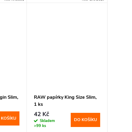
gin Slim,
RAW papírky King Size Slim,
1 ks
42 Kč
 KOŠÍKU
DO KOŠÍKU
Skladem
>99 ks