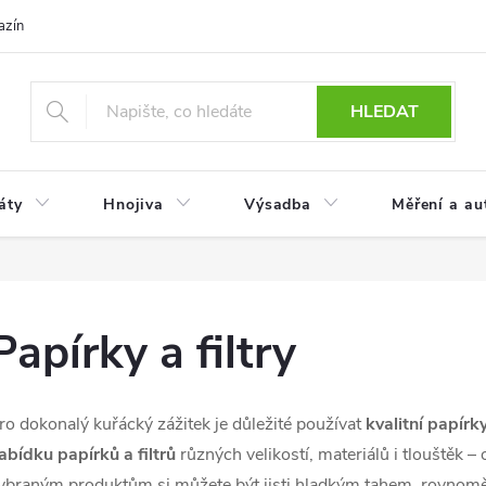
azín
Obchodní podmínky
Reklamace a vrácení zboží
Podmínky
HLEDAT
áty
Hnojiva
Výsadba
Měření a au
Papírky a filtry
ro dokonalý kuřácký zážitek je důležité používat
kvalitní papírky
abídku papírků a filtrů
různých velikostí, materiálů i tlouštěk –
ybraným produktům si můžete být jisti hladkým tahem, rovno