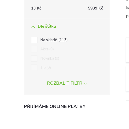
t
k
13
Kč
5939
Kč
p
r
Dle štítku
a
Na skladě
113
n
Akce
0
Novinka
0
n
Tip
0
í
ROZBALIT FILTR
p
a
PŘIJÍMÁME ONLINE PLATBY
n