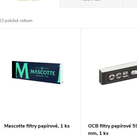
a
23
položek celkem
z
V
e
ý
n
p
p
s
r
p
o
r
Mascotte filtry papírové, 1 ks
OCB filtry papírové 
d
mm, 1 ks