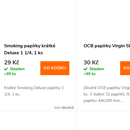
Smoking papírky krátké
OCB papírky Virgin Sl
Deluxe 1 1/4, 1 ks
29 Kč
30 Kč
DO KOŠÍKU
DO
Skladem
Skladem
>99 ks
>99 ks
Krátké Smoking Deluxe papírky 1
Dlouhé OCB papírky Virgi
1/4, 1 ks.
ks. V balení 32 papírků. 
papírku 44x109 mm....
Kód:
N41915