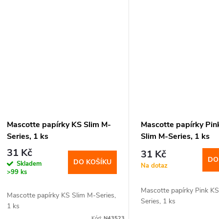
Mascotte papírky KS Slim M-
Mascotte papírky Pin
Series, 1 ks
Slim M-Series, 1 ks
31 Kč
31 Kč
DO
DO KOŠÍKU
Skladem
Na dotaz
>99 ks
Mascotte papírky Pink K
Mascotte papírky KS Slim M-Series,
Series, 1 ks
1 ks
Kód:
N43523