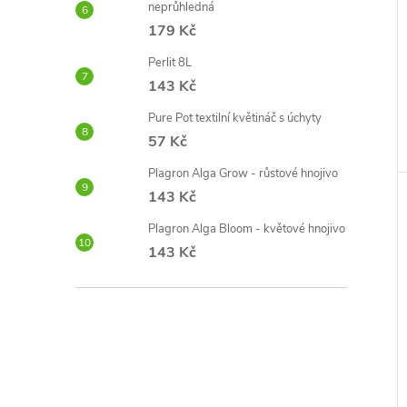
neprůhledná
179 Kč
Perlit 8L
143 Kč
Pure Pot textilní květináč s úchyty
57 Kč
Plagron Alga Grow - růstové hnojivo
143 Kč
Plagron Alga Bloom - květové hnojivo
143 Kč