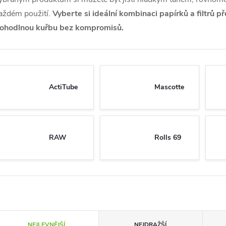
aždém použití.
Vyberte si ideální kombinaci papírků a filtrů p
ohodlnou kuřbu bez kompromisů.
ActiTube
Mascotte
RAW
Rolls 69
Ř
NEJLEVNĚJŠÍ
NEJDRAŽŠÍ