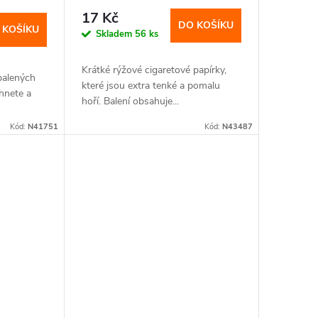
17 Kč
DO KOŠÍKU
 KOŠÍKU
Skladem
56 ks
Krátké rýžové cigaretové papírky,
balených
které jsou extra tenké a pomalu
rhnete a
hoří. Balení obsahuje...
Kód:
N41751
Kód:
N43487