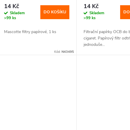
o
14 Kč
14 Kč
u
DO KOŠÍKU
DO
Skladem
Skladem
d
>99 ks
>99 ks
k
u
Mascotte filtry papírové, 1 ks
Filtrační papírky OCB do 
t
cigaret. Papírový filtr odt
k
jednoduše...
ů
Kód:
N43495
t
ů