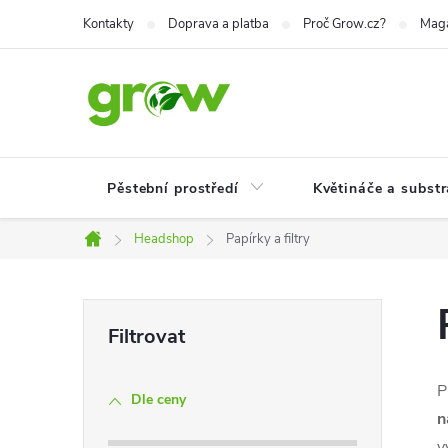
Přejít
Kontakty
Doprava a platba
Proč Grow.cz?
Mag
na
obsah
Pěstební prostředí
Květináče a substr
Headshop
Papírky a filtry
Domů
P
o
P
Dle ceny
s
n
v