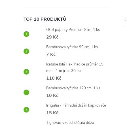
e
l
TOP 10 PRODUKTŮ
1
OCB papírky Premium Slim, 1 ks
29 Kč
Bambusová tyčinka 90 cm, 1 ks
7 Kč
í
Icetube bílá Flexi hadice průměr 19
i
mm - 1 m (role 30 m)
110 Kč
Bambusová tyčinka 120 cm, 1 ks
10 Kč
Irrigatia - náhradní držák kapkovače
15 Kč
TightVac, vzduchotěsná dóza