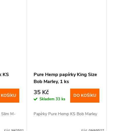
k KS
Pure Hemp papírky King Size
Bob Marley, 1 ks
35 Kč
 KOŠÍKU
DO KOŠÍKU
Skladem
33 ks
S Slim M-
Papírky Pure Hemp KS Bob Marley
Kód:
N43501
Kód:
GMA9527