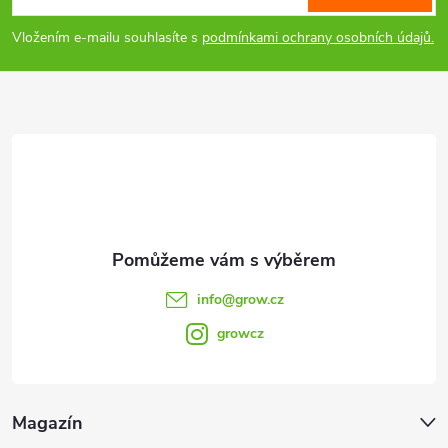
s
p
Vložením e-mailu souhlasíte s
podmínkami ochrany osobních údajů.
u
a
t
í
info
@
grow.cz
growcz
Magazín