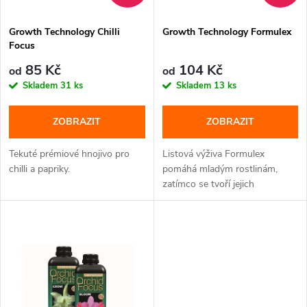
p
p
Growth Technology Chilli
Growth Technology Formulex
r
Focus
r
o
85 Kč
104 Kč
od
od
o
Skladem
31 ks
Skladem
13 ks
d
d
ZOBRAZIT
ZOBRAZIT
u
u
Tekuté prémiové hnojivo pro
Listová výživa Formulex
k
chilli a papriky.
pomáhá mladým rostlinám,
zatímco se tvoří jejich
k
kořenový...
t
t
ů
ů