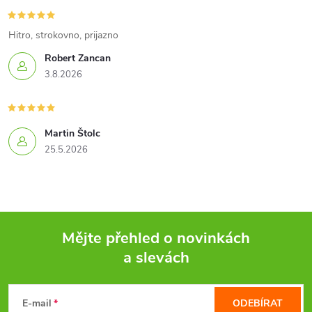
c
í
Hitro, strokovno, prijazno
Robert Zancan
p
3.8.2026
r
v
Martin Štolc
k
25.5.2026
y
v
ý
Mějte přehled o novinkách
a slevách
p
Z
i
á
E-mail
ODEBÍRAT