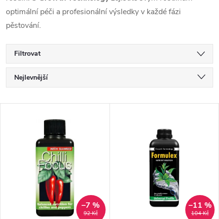
optimální péči a profesionální výsledky v každé fázi
pěstování.
Filtrovat
Ř
Nejlevnější
a
Nejdražší
V
Nejprodávanější
z
ý
Abecedně
e
p
n
i
í
s
–7 %
–11 %
92 Kč
104 Kč