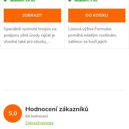
Skladem
24 ks
Skladem
3 ks
ZOBRAZIT
DO KOŠÍKU
Speciálně vyvinuté hnojivo na
Listová výživa Formulex
podporu silné úrody rajčat je
pomáhá mladým rostlinám,
vhodné také pro okurky,...
zatímco se tvoří jejich
kořenový...
O
v
l
á
Hodnocení zákazníků
d
5,0
64 hodnocení
a
Zobrazit recenze