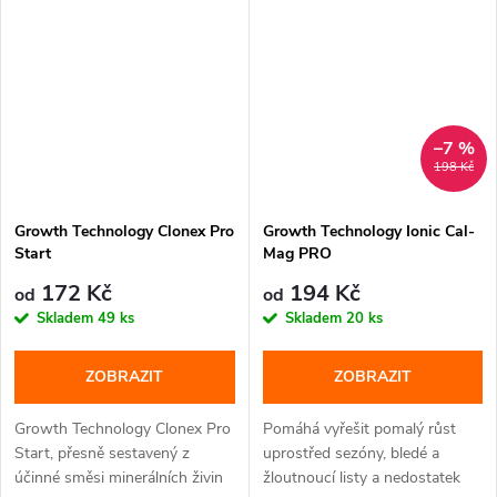
–7 %
198 Kč
Growth Technology Clonex Pro
Growth Technology Ionic Cal-
Start
Mag PRO
172 Kč
194 Kč
od
od
Skladem
49 ks
Skladem
20 ks
ZOBRAZIT
ZOBRAZIT
Growth Technology Clonex Pro
Pomáhá vyřešit pomalý růst
Start, přesně sestavený z
uprostřed sezóny, bledé a
účinné směsi minerálních živin
žloutnoucí listy a nedostatek