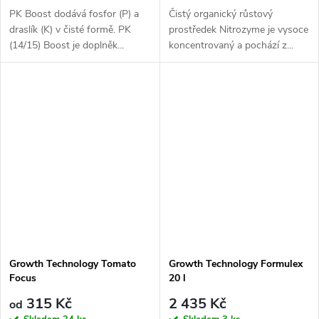
PK Boost dodává fosfor (P) a
Čistý organický růstový
draslík (K) v čisté formě. PK
prostředek Nitrozyme je vysoce
(14/15) Boost je doplněk...
koncentrovaný a pochází z...
Growth Technology Tomato
Growth Technology Formulex
Focus
20 l
315 Kč
2 435 Kč
od