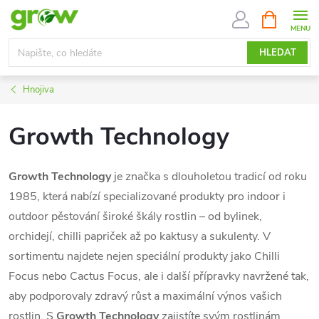
Přejít
NÁKUPNÍ
KOŠÍK
na
obsah
HLEDAT
Hnojiva
Growth Technology
Growth Technology
je značka s dlouholetou tradicí od roku
1985, která nabízí specializované produkty pro indoor i
outdoor pěstování široké škály rostlin – od bylinek,
orchidejí, chilli papriček až po kaktusy a sukulenty. V
sortimentu najdete nejen speciální produkty jako Chilli
Focus nebo Cactus Focus, ale i další přípravky navržené tak,
aby podporovaly zdravý růst a maximální výnos vašich
rostlin. S
Growth Technology
zajistíte svým rostlinám