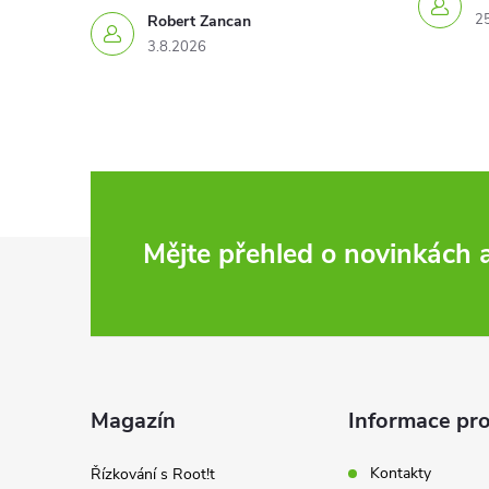
2
Robert Zancan
3.8.2026
Z
Mějte přehled o novinkách
á
p
a
Magazín
Informace pro
t
Kontakty
Řízkování s Root!t