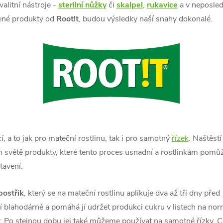
litní nástroje -
sterilní nůžky
či
skalpel
,
rukavice
a v neposled
čené produkty od
Root!t
, budou výsledky naší snahy dokonalé.
cí, a to jak pro mateční rostlinu, tak i pro samotný
řízek
. Naštěst
m světě produkty, které tento proces usnadní a rostlinkám pomůž
tavení.
postřik
, který se na mateční rostlinu aplikuje dva až tři dny před
í blahodárně a pomáhá jí udržet produkci cukru v listech na nor
ny. Po stejnou dobu jej také můžeme používat na samotné řízky, C