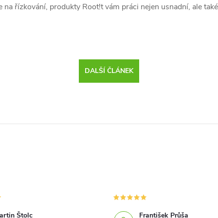
e na řízkování, produkty Root!t vám práci nejen usnadní, ale ta
DALŠÍ ČLÁNEK
rtin Štolc
František Průša