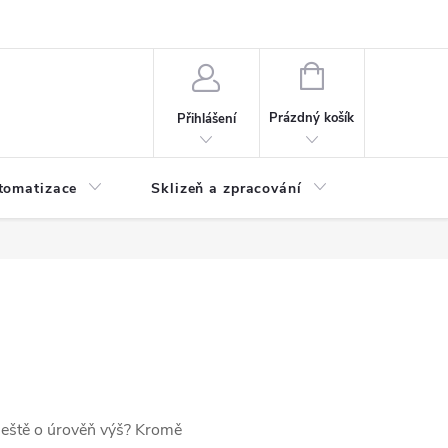
 ochrany osobních údajů
Hodnocení obchodu
NÁKUPNÍ
KOŠÍK
Prázdný košík
Přihlášení
tomatizace
Sklizeň a zpracování
Headshop
 ještě o úrověň výš? Kromě