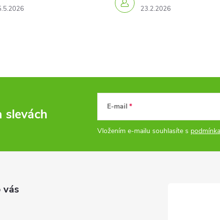
5.5.2026
23.2.2026
E-mail
a slevách
Vložením e-mailu souhlasíte s
podmínka
 vás