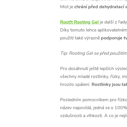
Mist je
chrání před dehydratací
Root!t Rooting Gel
je další z řa
Díky tomuto lehce aplikovatelném
použití také výrazně
podporuje t
Tip: Rooting Gel se před použití
Pro dosáhnutí ještě lepších výsle
všechny mladé rostlinky, řízky, m
hrozilo spálení.
Rostlinky jsou tak
Posledním pomocníkem pro řízko
název napovídá, jedná se o 100
vzdušnosti a vlhkosti. A co je ne