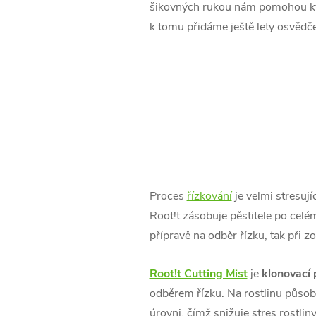
šikovných rukou nám pomohou kva
k tomu přidáme ještě lety osvěd
Proces
řízkování
je velmi stresují
Root!t zásobuje pěstitele po celé
přípravě na odběr řízku, tak při zo
Root!t Cutting Mist
je
klonovací 
odběrem řízku. Na rostlinu působ
úrovni, čímž snižuje stres rostli