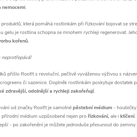
 a nemocemi
.
dy produktů, která pomáhá rostlinkám při
řízkování
bojovat se str
u gelu je rostlina schopna se mnohem rychleji regenerovat. Jeh
vorbu kořenů
.
m neprotřepává!
dků přišlo Root!t s revoluční, pečlivě vyváženou výživou s názv
icrogreens či sazenice. Doplněk rostlinkám poskytuje dostatek p
é zdravější, odolnější a rychleji zakořeňují
.
vání od značky Root!t je samotné
pěstební médium
- houbičk
% přírodní médium uzpůsobené nejen pro
řízkování,
ale i
klíčení
.
jlepší - po zakořenění je můžete jednoduše přesunout do zeminy 