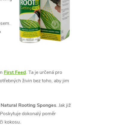
esem.
o
em
First Feed
. Ta je určená pro
otřebných živin bez toho, aby jim
y
Natural Rooting Sponges
. Jak již
 Poskytuje dokonalý poměr
či kokosu.