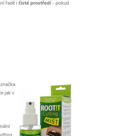
ní řadě i
čisté prostředí
- pokud
í značka
e jak v
mální
utting