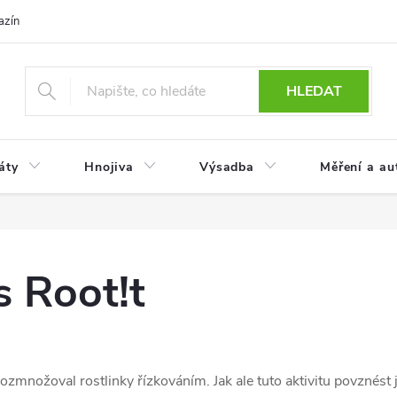
azín
Obchodní podmínky
Reklamace a vrácení zboží
Podmínky
HLEDAT
áty
Hnojiva
Výsadba
Měření a au
s Root!t
rozmnožoval rostlinky řízkováním. Jak ale tuto aktivitu povznést