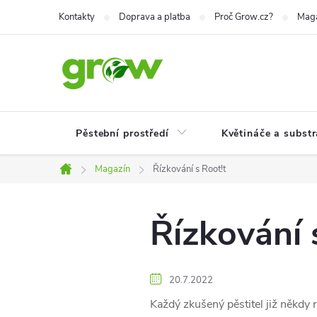
Přejít
Kontakty
Doprava a platba
Proč Grow.cz?
Mag
na
obsah
Pěstební prostředí
Květináče a substr
Magazín
Řízkování s Root!t
Domů
Řízkování 
20.7.2022
Každý zkušený pěstitel již někdy 