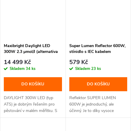
Maxibright Daylight LED
Super Lumen Reflector 600W,
300W 2.3 μmol/J (alternativa
stínidlo s IEC kabelem
za Lumatek ATS)
14 499 Kč
579 Kč
Skladem
34 ks
Skladem
23 ks
DO KOŠÍKU
DO KOŠÍKU
DAYLIGHT 300W LED (typ
Reflektor SUPER LUMEN
ATS) je dobrým řešením pro
600W je jednoduchý, ale
pěstování v malém měřítku. S
účinný. Je to díky vysoce
celkovým...
reflexnímu...