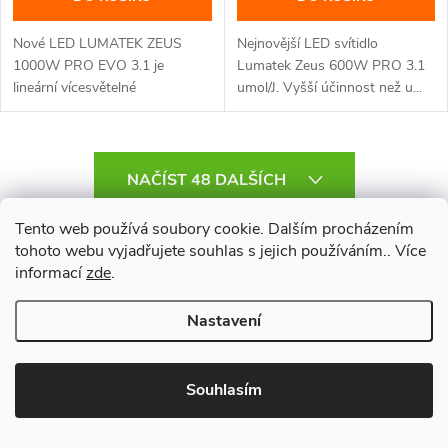
Nové LED LUMATEK ZEUS
Nejnovější LED svítidlo
1000W PRO EVO 3.1 je
Lumatek Zeus 600W PRO 3.1
lineární vícesvětelné
umol/J. Vyšší účinnost než u...
segmentové svítidlo s...
O
NAČÍST 48 DALŠÍCH
v
Tento web používá soubory cookie. Dalším procházením
l
S
tohoto webu vyjadřujete souhlas s jejich používáním.. Více
1
3
informací
zde
.
t
á
r
d
Nastavení
á
a
n
k
Souhlasím
c
o