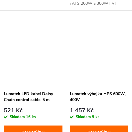
i ATS 200W a 300W I VF
svítidla.
Lumatek LED kabel Daisy
Lumatek výbojka HPS 600W,
Chain control cable, 5 m
400V
(LUMM0015)
521 Kč
1 457 Kč
Skladem
16 ks
Skladem
9 ks