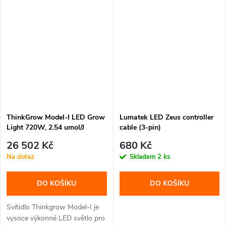
ThinkGrow Model-I LED Grow
Lumatek LED Zeus controller
Light 720W, 2.54 umol/J
cable (3-pin)
26 502 Kč
680 Kč
Na dotaz
Skladem
2 ks
DO KOŠÍKU
DO KOŠÍKU
Svítidlo Thinkgrow Model-I je
vysoce výkonné LED světlo pro