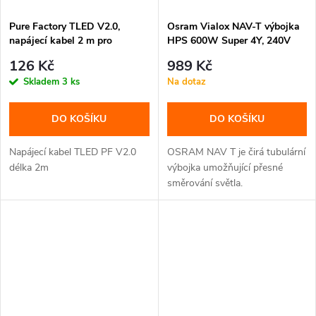
Pure Factory TLED V2.0,
Osram Vialox NAV-T výbojka
napájecí kabel 2 m pro
HPS 600W Super 4Y, 240V
Linkable
126 Kč
989 Kč
Skladem
3 ks
Na dotaz
DO KOŠÍKU
DO KOŠÍKU
Napájecí kabel TLED PF V2.0
OSRAM NAV T je čirá tubulární
délka 2m
výbojka umožňující přesné
směrování světla.