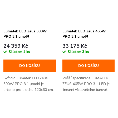
Lumatek LED Zeus 300W
Lumatek LED Zeus 465W
PRO 3.1 µmol/J
PRO 3.1 µmol/J
24 359 Kč
33 175 Kč
Skladem
1 ks
Skladem
3 ks
DO KOŠÍKU
DO KOŠÍKU
Svítidlo Lumatek LED Zeus
Vyšší specifikace LUMATEK
300W PRO 3.1 µmol/J je
ZEUS 465W PRO 3.1 LED je
určeno pro plochu 120x60 cm.
lineární vícesvětelné barové...