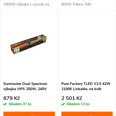
k
1000W výbojky s vývody na...
600W. Patice: E40.
k
t
t
ů
ů
Sunmaster Dual Spectrum
Pure Factory TLED V2.0 42W
výbojka HPS 250W, 240V
2100K Linkable, na květ
879 Kč
2 501 Kč
Skladem
37 ks
Skladem
13 ks