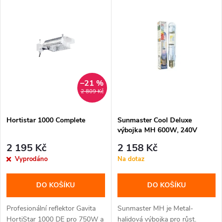
z
ý
Abecedně
e
p
n
i
í
s
–21 %
2 809 Kč
p
p
Hortistar 1000 Complete
Sunmaster Cool Deluxe
r
výbojka MH 600W, 240V
r
o
2 195 Kč
2 158 Kč
o
Vyprodáno
Na dotaz
d
d
DO KOŠÍKU
DO KOŠÍKU
u
u
Profesionální reflektor Gavita
Sunmaster MH je Metal-
HortiStar 1000 DE pro 750W a
halidová výbojka pro růst.