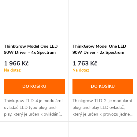
ThinkGrow Model One LED
ThinkGrow Model One LED
90W Driver - 4x Spectrum
90W Driver - 2x Spectrum
Control Channels (TLD-4)
Control Channels (TLD-2)
1 966 Kč
1 763 Kč
Na dotaz
Na dotaz
DO KOŠÍKU
DO KOŠÍKU
Thinkgrow TLD-4 je modulární
Thinkgrow TLD-2, je modulární
ovladač LED typu plug-and-
plug-and-play LED ovladač,
play, který je určen k ovládání...
který je určen k provozu jedné...