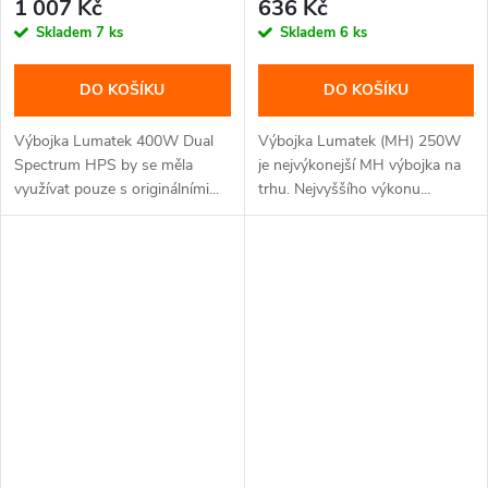
1 007 Kč
636 Kč
Skladem
7 ks
Skladem
6 ks
DO KOŠÍKU
DO KOŠÍKU
Výbojka Lumatek 400W Dual
Výbojka Lumatek (MH) 250W
Spectrum HPS by se měla
je nejvýkonejší MH výbojka na
využívat pouze s originálními...
trhu. Nejvyššího výkonu...