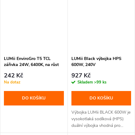
LUMii EnviroGro T5 TCL
LUMii Black výbojka HPS
zářivka 24W, 6400K, na růst
600W, 240V
242 Kč
927 Kč
Na dotaz
Skladem
>99 ks
DO KOŠÍKU
DO KOŠÍKU
Výbojka LUMii BLACK 600W je
vysokotlaká sodíková (HPS)
duální výbojka vhodná pro...