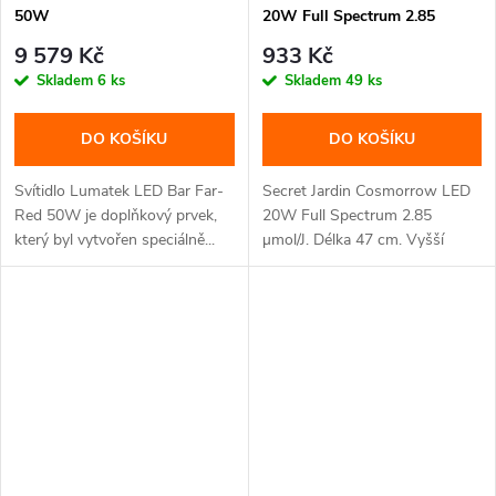
50W
20W Full Spectrum 2.85
µmol/J COP20FS
9 579 Kč
933 Kč
Skladem
6 ks
Skladem
49 ks
DO KOŠÍKU
DO KOŠÍKU
Svítidlo Lumatek LED Bar Far-
Secret Jardin Cosmorrow LED
Red 50W je doplňkový prvek,
20W Full Spectrum 2.85
který byl vytvořen speciálně...
µmol/J. Délka 47 cm. Vyšší
účinnost....