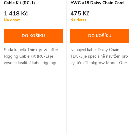
Cable Kit (RC-1)
AWG #18 Daisy Chain Cord,
propojovací kabel (TDC-3)
1 418 Kč
475 Kč
Na dotaz
Na dotaz
DO KOŠÍKU
DO KOŠÍKU
Sada kabelů Thinkgrow Lifter
Napájecí kabel Daisy Chain
Rigging Cable Kit (RC-1) je
TDC-3 je speciálně navržen pro
vysoce kvalitní kabel riggingu...
systém Thinkgrow Model-One
k...