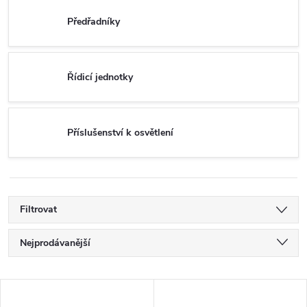
Předřadníky
Řídicí jednotky
Příslušenství k osvětlení
Filtrovat
Ř
Nejprodávanější
a
Nejlevnější
V
Nejdražší