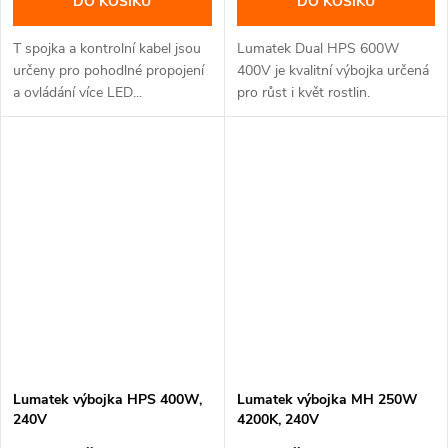
DO KOŠÍKU
DO KOŠÍKU
T spojka a kontrolní kabel jsou
Lumatek Dual HPS 600W
určeny pro pohodlné propojení
400V je kvalitní výbojka určená
a ovládání více LED...
pro růst i květ rostlin.
Lumatek výbojka HPS 400W,
Lumatek výbojka MH 250W
240V
4200K, 240V