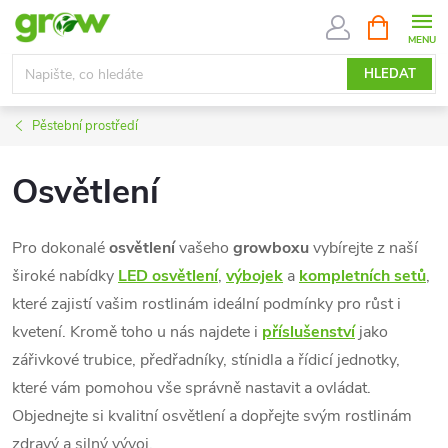
Přejít
NÁKUPNÍ
KOŠÍK
na
obsah
HLEDAT
Pěstební prostředí
Osvětlení
Pro dokonalé
osvětlení
vašeho
growboxu
vybírejte z naší
široké nabídky
LED osvětlení
,
výbojek
a
kompletních setů
,
které zajistí vašim rostlinám ideální podmínky pro růst i
kvetení. Kromě toho u nás najdete i
příslušenství
jako
zářivkové trubice, předřadníky, stínidla a řídicí jednotky,
které vám pomohou vše správně nastavit a ovládat.
Objednejte si kvalitní osvětlení a dopřejte svým rostlinám
zdravý a silný vývoj.