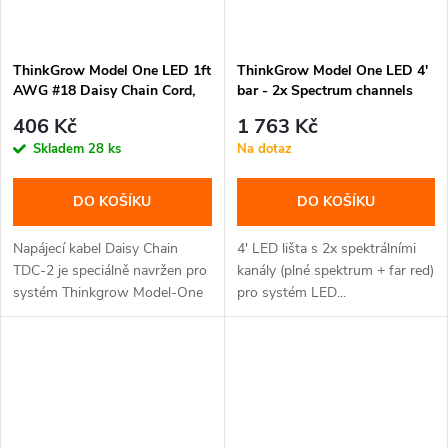
ThinkGrow Model One LED 1ft
ThinkGrow Model One LED 4'
AWG #18 Daisy Chain Cord,
bar - 2x Spectrum channels
propojovací kabel (TDC-2)
(Full Spectrum+Far Red) (FR-
406 Kč
1 763 Kč
1)
Skladem
28 ks
Na dotaz
DO KOŠÍKU
DO KOŠÍKU
Napájecí kabel Daisy Chain
4' LED lišta s 2x spektrálními
TDC-2 je speciálně navržen pro
kanály (plné spektrum + far red)
systém Thinkgrow Model-One
pro systém LED...
a...