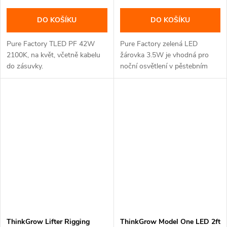
DO KOŠÍKU
DO KOŠÍKU
Pure Factory TLED PF 42W
Pure Factory zelená LED
2100K, na květ, včetně kabelu
žárovka 3.5W je vhodná pro
do zásuvky.
noční osvětlení v pěstebním
prostoru.
ThinkGrow Lifter Rigging
ThinkGrow Model One LED 2ft