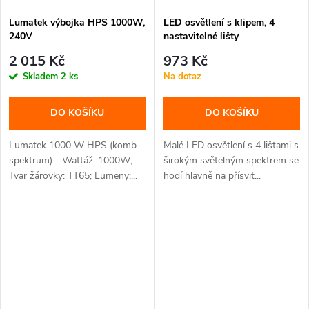
Lumatek výbojka HPS 1000W,
LED osvětlení s klipem, 4
240V
nastavitelné lišty
2 015 Kč
973 Kč
Skladem
2 ks
Na dotaz
DO KOŠÍKU
DO KOŠÍKU
Lumatek 1000 W HPS (komb.
Malé LED osvětlení s 4 lištami s
spektrum) - Wattáž: 1000W;
širokým světelným spektrem se
Tvar žárovky: TT65; Lumeny:...
hodí hlavně na přísvit...