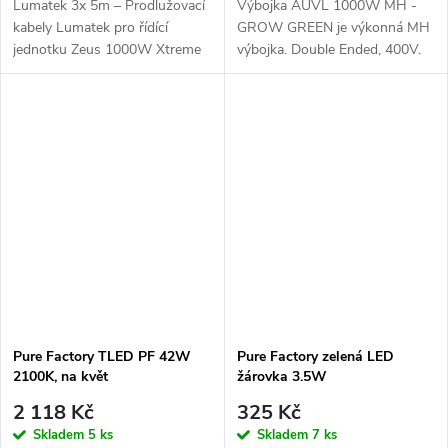
Lumatek 3x 5m – Prodlužovací
Výbojka AUVL 1000W MH -
kabely Lumatek pro řídící
GROW GREEN je výkonná MH
jednotku Zeus 1000W Xtreme
výbojka. Double Ended, 400V.
Pure Factory TLED PF 42W
Pure Factory zelená LED
2100K, na květ
žárovka 3.5W
2 118 Kč
325 Kč
Skladem
5 ks
Skladem
7 ks