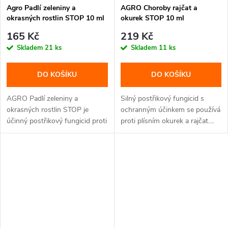
Agro Padlí zeleniny a
AGRO Choroby rajčat a
okrasných rostlin STOP 10 ml
okurek STOP 10 ml
165 Kč
219 Kč
Skladem
21 ks
Skladem
11 ks
DO KOŠÍKU
DO KOŠÍKU
AGRO Padlí zeleniny a
Silný postřikový fungicid s
okrasných rostlin STOP je
ochranným účinkem se používá
účinný postřikový fungicid proti
proti plísním okurek a rajčat....
padlí....