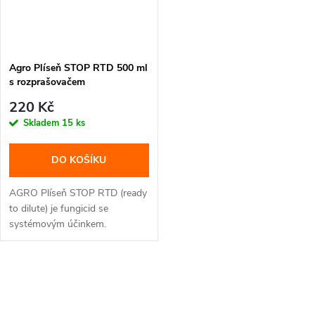
Agro Plíseň STOP RTD 500 ml
s rozprašovačem
220 Kč
Skladem
15 ks
DO KOŠÍKU
AGRO Plíseň STOP RTD (ready
to dilute) je fungicid se
systémovým účinkem.
Používejte k...
O
v