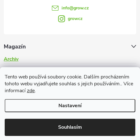
info
@
grow.cz
growcz
Magazín
Archiv
Informace pro vás
Tento web používá soubory cookie. Dalším procházením
tohoto webu vyjadřujete souhlas s jejich používáním.. Více
informací
zde
.
Nastavení
Copyright 2026
Grow.cz
. Všechna práva vyhrazena.
Souhlasím
Vytvořil Shoptet