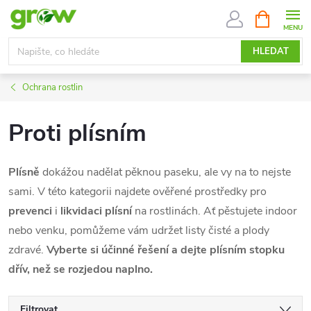
Přejít
NÁKUPNÍ
KOŠÍK
na
obsah
HLEDAT
Ochrana rostlin
Proti plísním
Plísně
dokážou nadělat pěknou paseku, ale vy na to nejste
sami. V této kategorii najdete ověřené prostředky pro
prevenci
i
likvidaci plísní
na rostlinách. Ať pěstujete indoor
nebo venku, pomůžeme vám udržet listy čisté a plody
zdravé.
Vyberte si účinné řešení a dejte plísním stopku
dřív, než se rozjedou naplno.
Filtrovat