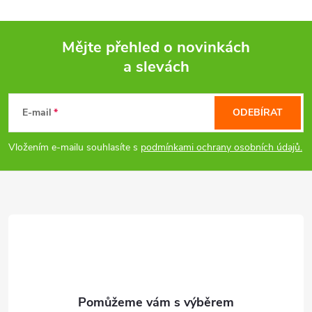
v
ý
Mějte přehled o novinkách
a slevách
p
Z
i
á
E-mail
ODEBÍRAT
s
p
Vložením e-mailu souhlasíte s
podmínkami ochrany osobních údajů.
u
a
t
í