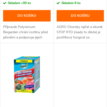
o
o
Skladem
>99 ks
Skladem
8 ks
d
d
DO KOŠÍKU
DO KOŠÍKU
u
u
Přípravek Polyversum
AGRO Choroby rajčat a okurek
k
Biogarden chrání rostliny před
STOP RTD (ready to dilute) je
plísněmi a podporuje jejich
postřikový fungicid se...
k
růst....
t
t
ů
ů