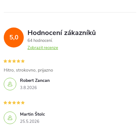
l
á
Hodnocení zákazníků
d
5,0
64 hodnocení
a
Zobrazit recenze
c
í
Hitro, strokovno, prijazno
Robert Zancan
p
3.8.2026
r
v
Martin Štolc
k
25.5.2026
y