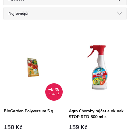
Ř
Nejlevnější
a
Nejdražší
V
Nejprodávanější
z
ý
Abecedně
e
p
n
i
í
s
–8 %
164 Kč
p
p
BioGarden Polyversum 5 g
Agro Choroby rajčat a okurek
r
STOP RTD 500 ml s
r
rozprašovačem
150 Kč
159 Kč