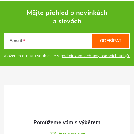
Mějte přehled o novinkách
a slevách
Z
á
E-mail
ODEBÍRAT
p
Vložením e-mailu souhlasíte s
podmínkami ochrany osobních údajů.
a
t
í