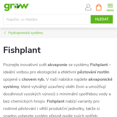
Přejít
NÁKUPNÍ
KOŠÍK
na
obsah
HLEDAT
Hydroponické systémy
Fishplant
Poznejte inovativní svět
akvaponie
se systémy
Fishplant
–
ideální volbou pro ekologické a efektivní
pěstování rostlin
spojené s
chovem ryb.
V naší nabídce najdete
akvaponické
systémy
, které vytvářejí uzavřený oběh živin a umožňují
dosáhnout vysokých výnosů s minimální spotřebou vody a
bez chemických hnojiv.
Fishplant
nabízí varianty pro
rodinné pěstování i větší produkční jednotky, takže si
snadno vyberete systém přesně podle svých potřeb.