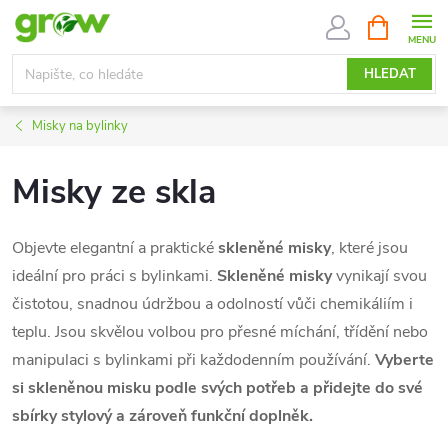
Přejít
NÁKUPNÍ
KOŠÍK
na
obsah
HLEDAT
Misky na bylinky
Misky ze skla
Objevte elegantní a praktické
skleněné misky
, které jsou
ideální pro práci s bylinkami.
Skleněné misky
vynikají svou
čistotou, snadnou údržbou a odolností vůči chemikáliím i
teplu. Jsou skvělou volbou pro přesné míchání, třídění nebo
manipulaci s bylinkami při každodenním používání.
Vyberte
si skleněnou misku podle svých potřeb a přidejte do své
sbírky stylový a zároveň funkční doplněk.