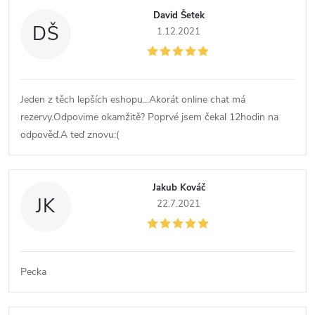
David Šetek
DŠ
1.12.2021
Jeden z těch lepších eshopu...Akorát online chat má
rezervy.Odpovime okamžitě? Poprvé jsem čekal 12hodin na
odpověď.A teď znovu:(
Jakub Kováč
JK
22.7.2021
Pecka