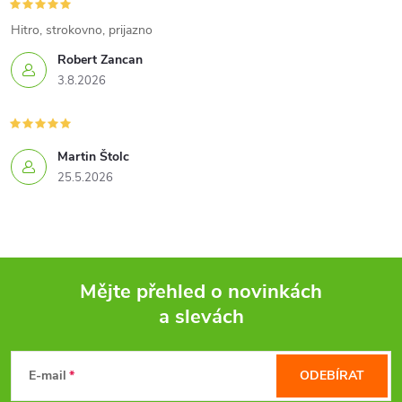
p
Hitro, strokovno, prijazno
r
Robert Zancan
3.8.2026
v
k
Martin Štolc
y
25.5.2026
v
ý
p
Mějte přehled o novinkách
i
a slevách
Z
s
á
E-mail
ODEBÍRAT
u