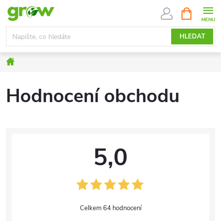
Přejít
NÁKUPNÍ
KOŠÍK
na
obsah
HLEDAT
Domů
Hodnocení obchodu
5,0
64 hodnocení