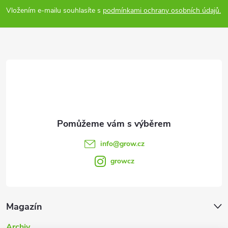
p
Vložením e-mailu souhlasíte s
podmínkami ochrany osobních údajů.
a
t
í
info
@
grow.cz
growcz
Magazín
Archiv