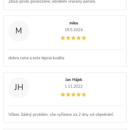
Zbozi prislo poskozene, obratem vraceny penize,
í
milos
M
18.5.2024
dobra cena a este lepsia kvalita
Jan Hájek
JH
1.11.2022
Vůbec žádný problém, vše vyřízeno za 2 dny od objednání.