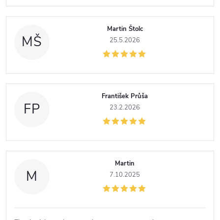
s
Martin Štolc
h
MŠ
25.5.2026
o
d
František Průša
FP
23.2.2026
n
o
c
Martin
M
7.10.2025
e
n