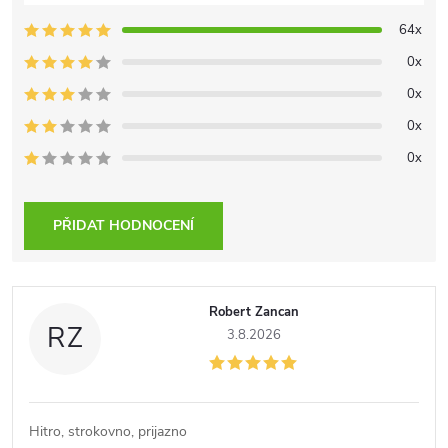
64x
0x
0x
0x
0x
PŘIDAT HODNOCENÍ
V
Robert Zancan
ý
RZ
3.8.2026
p
i
Hitro, strokovno, prijazno