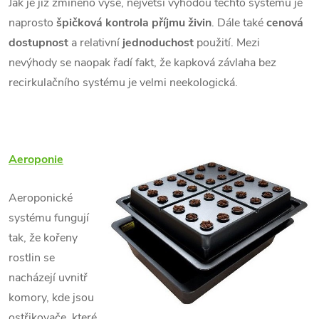
Jak je již zmíněno výše, největší výhodou těchto systémů je
naprosto
špičková kontrola příjmu živin
. Dále také
cenová
dostupnost
a relativní
jednoduchost
použití. Mezi
nevýhody se naopak řadí fakt, že kapková závlaha bez
recirkulačního systému je velmi neekologická.
Aeroponie
Aeroponické
systému fungují
tak, že kořeny
rostlin se
nacházejí uvnitř
komory, kde jsou
ostřikovače, které