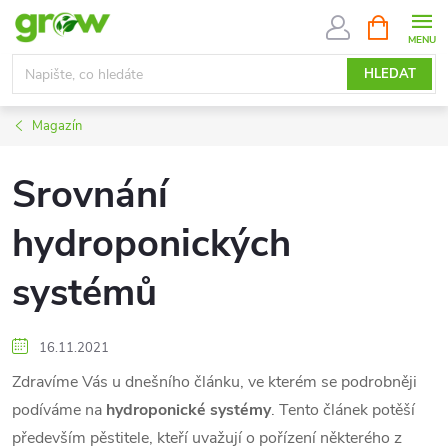
Přejít
NÁKUPNÍ
KOŠÍK
na
obsah
HLEDAT
Magazín
Srovnání
hydroponických
systémů
16.11.2021
Zdravíme Vás u dnešního článku, ve kterém se podrobněji
podíváme na
hydroponické systémy
. Tento článek potěší
především pěstitele, kteří uvažují o pořízení některého z