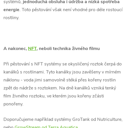
systémů,
jednoduchá obsluha i údržba a nízká spotřeba
energie
. Toto pěstování však není vhodné pro déle rostoucí
rostliny.
A nakonec,
NFT
, neboli technika živného filmu
Při pěstování s NFT systémy se okysličený roztok čerpá do
kanálků s rostlinami. Tyto kanálky jsou zavěšeny v mírném
náklonu - voda jimi samovolně stéká přes kořeny rostlin
zpět do nádrže s roztokem. Na dně kanálků vzniká tenký
film živného roztoku, ve kterém jsou kořeny zčásti
ponořeny.
Doporučujeme například systémy GroTank od Nutriculture,
nebo
GrowStream od Terra Aquatica
.