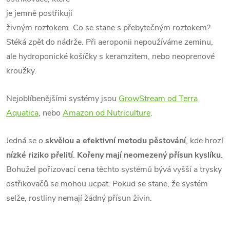
je jemně postřikují
živným roztokem. Co se stane s přebytečným roztokem?
Stéká zpět do nádrže. Při aeroponii nepoužíváme zeminu,
ale hydroponické košíčky s keramzitem, nebo neoprenové
kroužky.
Nejoblíbenějšími systémy jsou
GrowStream od Terra
Aquatica
, nebo
Amazon od Nutriculture
.
Jedná se o
skvělou a efektivní metodu pěstování
, kde hrozí
nízké riziko přelití
.
Kořeny mají neomezený přísun kyslíku
.
Bohužel pořizovací cena těchto systémů bývá vyšší a trysky
ostřikovačů se mohou ucpat. Pokud se stane, že systém
selže, rostliny nemají žádný přísun živin.