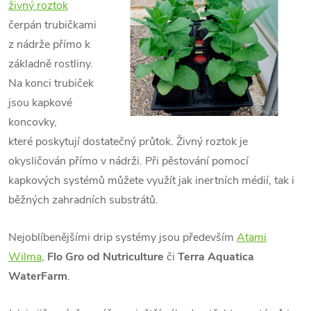
živný roztok
čerpán trubičkami
z nádrže přímo k
základně rostliny.
Na konci trubiček
jsou kapkové
koncovky,
které poskytují dostatečný průtok. Živný roztok je
okysličován přímo v nádrži. Při pěstování pomocí
kapkových systémů můžete využít jak inertních médií, tak i
běžných zahradních substrátů.
Nejoblíbenějšími drip systémy jsou především
Atami
Wilma
,
Flo Gro od Nutriculture
či
Terra Aquatica
WaterFarm
.