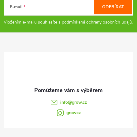
á
E-mail
ODEBÍRAT
p
Vložením e-mailu souhlasíte s
podmínkami ochrany osobních údajů.
a
t
í
info
@
grow.cz
growcz