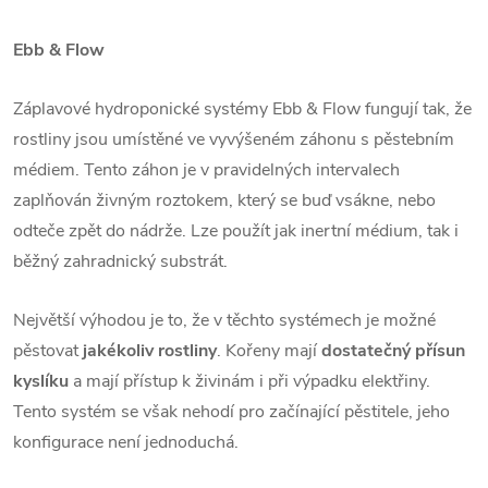
Ebb & Flow
Záplavové hydroponické systémy Ebb & Flow fungují tak, že
rostliny jsou umístěné ve vyvýšeném záhonu s pěstebním
médiem. Tento záhon je v pravidelných intervalech
zaplňován živným roztokem, který se buď vsákne, nebo
odteče zpět do nádrže. Lze použít jak inertní médium, tak i
běžný zahradnický substrát.
Největší výhodou je to, že v těchto systémech je možné
pěstovat
jakékoliv rostliny
. Kořeny mají
dostatečný přísun
kyslíku
a mají přístup k živinám i při výpadku elektřiny.
Tento systém se však nehodí pro začínající pěstitele, jeho
konfigurace není jednoduchá.