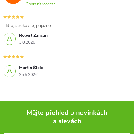
Zobrazit recenze
Hitro, strokovno, prijazno
Robert Zancan
3.8.2026
Martin Štolc
25.5.2026
Mějte přehled o novinkách
a slevách
Z