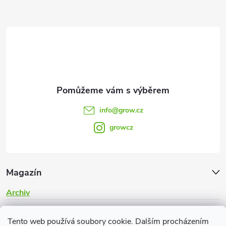
a
t
í
info
@
grow.cz
growcz
Magazín
Archiv
Informace pro vás
Tento web používá soubory cookie. Dalším procházením