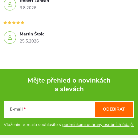
Robert Zancan
p
3.8.2026
r
v
Martin Štolc
k
25.5.2026
y
v
ý
Mějte přehled o novinkách
a slevách
p
Z
i
á
E-mail
ODEBÍRAT
s
p
Vložením e-mailu souhlasíte s
podmínkami ochrany osobních údajů.
u