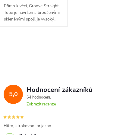
Přímo k věci, Groove Straight
Tube je navržen s broušenými
skleněnými spoji, je vysoký...
O
v
l
á
Hodnocení zákazníků
d
5,0
64 hodnocení
a
Zobrazit recenze
c
í
Hitro, strokovno, prijazno