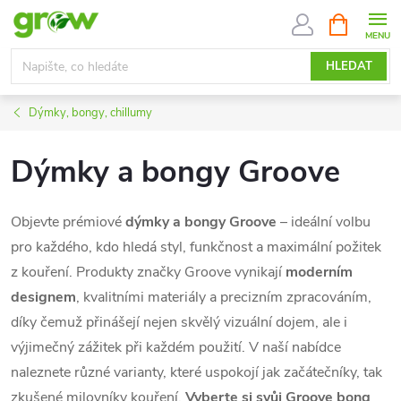
Přejít
NÁKUPNÍ
KOŠÍK
na
obsah
HLEDAT
Dýmky, bongy, chillumy
Dýmky a bongy Groove
Objevte prémiové
dýmky a bongy Groove
– ideální volbu
pro každého, kdo hledá styl, funkčnost a maximální požitek
z kouření. Produkty značky Groove vynikají
moderním
designem
, kvalitními materiály a precizním zpracováním,
díky čemuž přinášejí nejen skvělý vizuální dojem, ale i
výjimečný zážitek při každém použití. V naší nabídce
naleznete různé varianty, které uspokojí jak začátečníky, tak
zkušené milovníky kouření.
Vyberte si svůj Groove bong