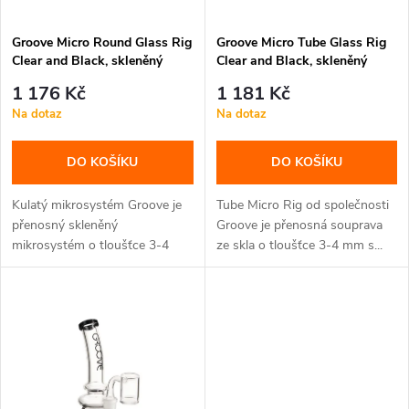
p
p
Groove Micro Round Glass Rig
Groove Micro Tube Glass Rig
r
Clear and Black, skleněný
Clear and Black, skleněný
r
bong
bong
o
1 176 Kč
1 181 Kč
o
Na dotaz
Na dotaz
d
d
DO KOŠÍKU
DO KOŠÍKU
u
u
Kulatý mikrosystém Groove je
Tube Micro Rig od společnosti
k
přenosný skleněný
Groove je přenosná souprava
mikrosystém o tloušťce 3-4
ze skla o tloušťce 3-4 mm s...
k
mm s kulatými...
t
t
ů
ů