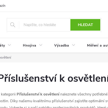
azín
Obchodní podmínky
Reklamace a vrácení zboží
Podmínky
HLEDAT
áty
Hnojiva
Výsadba
Měření a au
osvětlení
Příslušenství k osvětlen
 kategorii
Příslušenství k osvětlení
naleznete všechny potřebn
ostlin. Díky našemu kvalitnímu příslušenství zajistíte optimální
rodu. Vyberte si z naší nabídky profesionálních produktů, kt