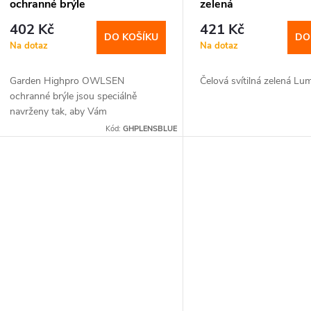
ochranné brýle
zelená
402 Kč
421 Kč
DO KOŠÍKU
DO
Na dotaz
Na dotaz
Garden Highpro OWLSEN
Čelová svítilná zelená Lum
ochranné brýle jsou speciálně
navrženy tak, aby Vám
umožňovaly...
Kód:
GHPLENSBLUE