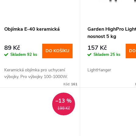
r
p
o
r
Objímka E-40 keramická
Garden HighPro Ligh
d
nosnost 5 kg
o
89 Kč
157 Kč
u
DO KOŠÍKU
DO
Skladem
92 ks
Skladem
25 ks
d
k
Keramická objímka pro uchycení
LightHanger
u
výbojky. Pro výbojky 100-1000W.
t
Kód:
161
k
ů
–13 %
t
198 Kč
ů