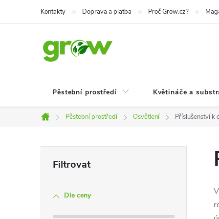
Přejít
Kontakty
Doprava a platba
Proč Grow.cz?
Mag
na
obsah
Pěstební prostředí
Květináče a substr
Pěstební prostředí
Osvětlení
Příslušenství k 
Domů
P
o
V
Dle ceny
s
r
ú