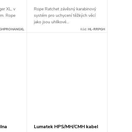
er XL, v
Rope Ratchet závěsný karabinový
 cm. Rope
systém pro uchycení těžkých věcí
jako jsou uhlíkové...
GHPROHANGXL
Kód:
HL-RRPGH
ilna
Lumatek HPS/MH/CMH kabel