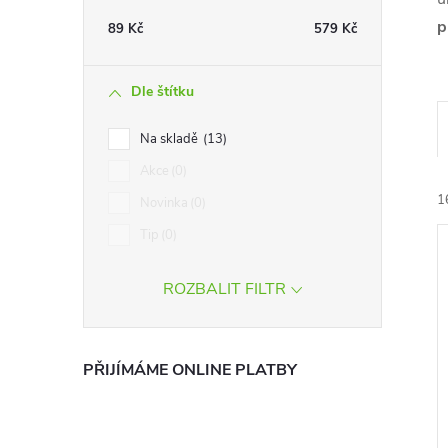
t
p
89
Kč
579
Kč
r
Dle štítku
a
Na skladě
13
n
Akce
0
1
Novinka
0
n
Tip
0
í
ROZBALIT FILTR
p
a
í
PŘIJÍMÁME ONLINE PLATBY
i
n