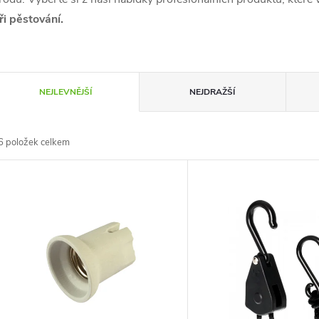
ři pěstování.
Ř
NEJLEVNĚJŠÍ
NEJDRAŽŠÍ
a
6
položek celkem
z
V
e
ý
n
p
p
s