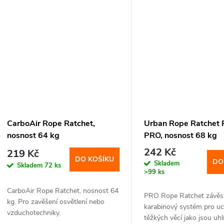
CarboAir Rope Ratchet,
Urban Rope Ratchet 
nosnost 64 kg
PRO, nosnost 68 kg
242 Kč
219 Kč
DO KOŠÍKU
DO
Skladem
Skladem
72 ks
>99 ks
CarboAir Rope Ratchet, nosnost 64
PRO Rope Ratchet závěs
kg. Pro zavěšení osvětlení nebo
karabinový systém pro u
vzduchotechniky.
těžkých věcí jako jsou uhlí