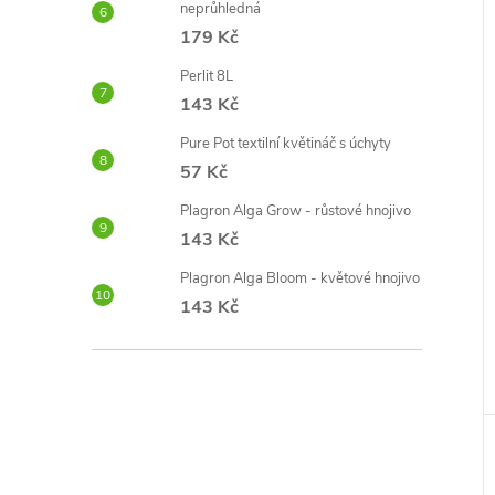
neprůhledná
179 Kč
Perlit 8L
143 Kč
Pure Pot textilní květináč s úchyty
57 Kč
Plagron Alga Grow - růstové hnojivo
143 Kč
Plagron Alga Bloom - květové hnojivo
143 Kč