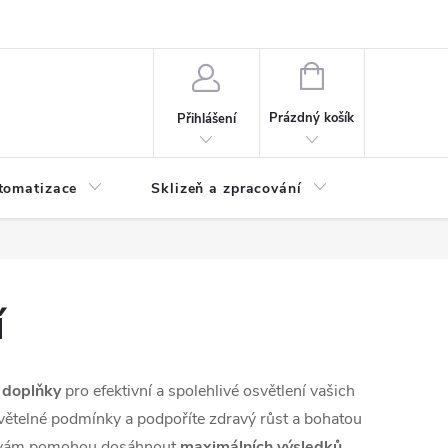
 ochrany osobních údajů
Hodnocení obchodu
NÁKUPNÍ
KOŠÍK
Prázdný košík
Přihlášení
tomatizace
Sklizeň a zpracování
Headshop
í
é
doplňky
pro efektivní a spolehlivé osvětlení vašich
 světelné podmínky a podpoříte zdravý růst a bohatou
eré vám pomohou dosáhnout
maximálních výsledků