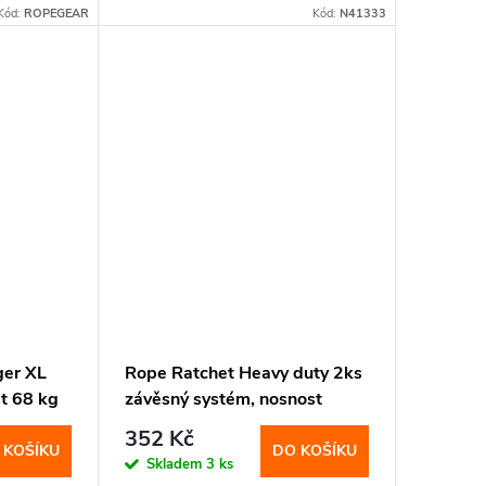
Kód:
ROPEGEAR
Kód:
N41333
ger XL
Rope Ratchet Heavy duty 2ks
t 68 kg
závěsný systém, nosnost
130kg
352 Kč
 KOŠÍKU
DO KOŠÍKU
Skladem
3 ks