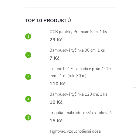
e
l
TOP 10 PRODUKTŮ
OCB papírky Premium Slim, 1 ks
29 Kč
Bambusová tyčinka 90 cm, 1 ks
7 Kč
Icetube bílá Flexi hadice průměr 19
mm - 1 m (role 30 m)
110 Kč
Bambusová tyčinka 120 cm, 1 ks
10 Kč
Irrigatia - náhradní držák kapkovače
15 Kč
TightVac, vzduchotěsná dóza