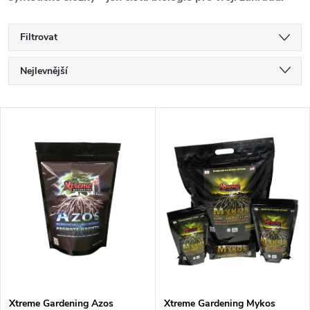
Filtrovat
Ř
Nejlevnější
a
Nejdražší
V
Nejprodávanější
z
ý
Abecedně
e
p
n
i
í
s
p
p
Xtreme Gardening Azos
Xtreme Gardening Mykos