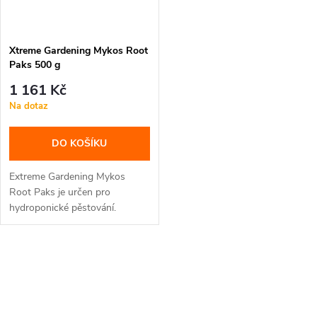
Xtreme Gardening Mykos Root
Paks 500 g
1 161 Kč
Na dotaz
DO KOŠÍKU
Extreme Gardening Mykos
Root Paks je určen pro
hydroponické pěstování.
Používá se před...
O
v