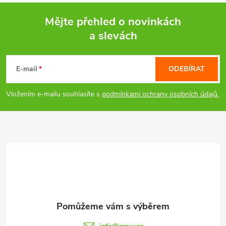
v
ý
Mějte přehled o novinkách
a slevách
p
Z
i
á
E-mail
ODEBÍRAT
s
p
Vložením e-mailu souhlasíte s
podmínkami ochrany osobních údajů.
u
a
t
í