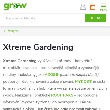
Přejít
NÁKUPNÍ
KOŠÍK
na
obsah
HLEDAT
Hnojiva
Xtreme Gardening
Xtreme Gardening
využívá sílu přírody – konkrétně
mikrobiální evoluce – pro zdravější, silnější a výnosnější
rostliny. Inokulanty jako
AZOS®
(bakterie fixující dusík)
podporují růst, klonování a zakořeňování.
MYKOS®
je čistá
forma mykorhizních hub, která výrazně zlepšuje příjem živin
i vody. Nabízíme i praktické
ROOT PAKS
– jednoduché
dávkování mykorhizy třeba i do hydroponie.
Žádné
syntetické složky – jen čistá biologie pro tvoji zahradu.