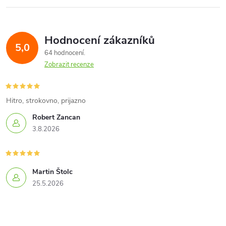
l
á
Hodnocení zákazníků
d
5,0
64 hodnocení
a
Zobrazit recenze
c
í
Hitro, strokovno, prijazno
Robert Zancan
p
3.8.2026
r
v
Martin Štolc
k
25.5.2026
y