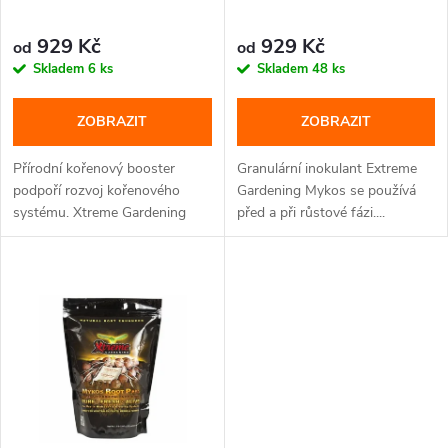
r
r
o
929 Kč
929 Kč
od
od
o
Skladem
6 ks
Skladem
48 ks
d
d
ZOBRAZIT
ZOBRAZIT
u
u
Přírodní kořenový booster
Granulární inokulant Extreme
k
podpoří rozvoj kořenového
Gardening Mykos se používá
systému. Xtreme Gardening
před a při růstové fázi....
k
Azos...
t
t
ů
ů