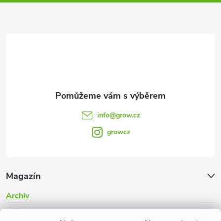
a
t
í
info
@
grow.cz
growcz
Magazín
Archiv
Informace pro vás