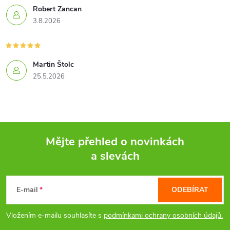
Robert Zancan
3.8.2026
Martin Štolc
25.5.2026
Mějte přehled o novinkách
a slevách
Z
á
E-mail
ODEBÍRAT
p
Vložením e-mailu souhlasíte s
podmínkami ochrany osobních údajů.