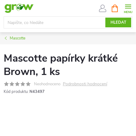
Přejít
NÁKUPNÍ
KOŠÍK
na
obsah
HLEDAT
Mascotte
Mascotte papírky krátké
Brown, 1 ks
Podrobnosti hodnocení
Neohodnoceno
Kód produktu:
N43497