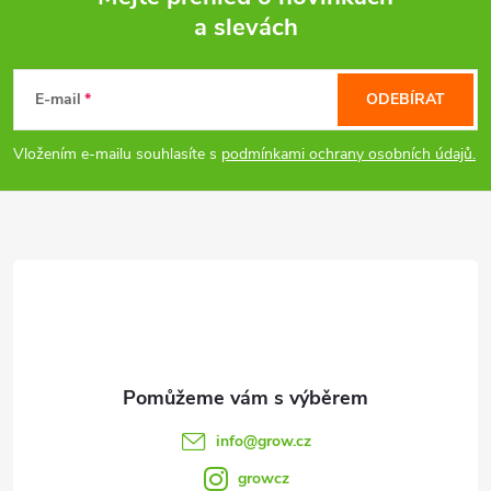
a slevách
p
Z
i
á
E-mail
ODEBÍRAT
s
p
Vložením e-mailu souhlasíte s
podmínkami ochrany osobních údajů.
u
a
t
í
info
@
grow.cz
growcz