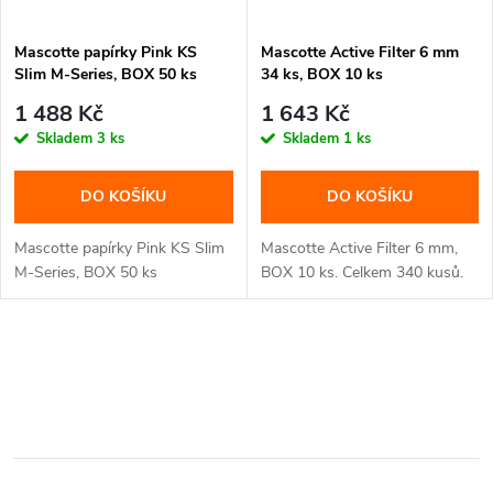
Mascotte papírky Pink KS
Mascotte Active Filter 6 mm
Slim M-Series, BOX 50 ks
34 ks, BOX 10 ks
1 488 Kč
1 643 Kč
Skladem
3 ks
Skladem
1 ks
DO KOŠÍKU
DO KOŠÍKU
Mascotte papírky Pink KS Slim
Mascotte Active Filter 6 mm,
M-Series, BOX 50 ks
BOX 10 ks. Celkem 340 kusů.
O
v
l