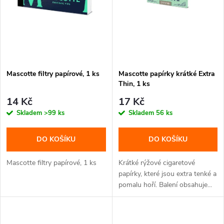
n
i
í
s
p
p
Mascotte filtry papírové, 1 ks
Mascotte papírky krátké Extra
r
Thin, 1 ks
r
o
14 Kč
17 Kč
o
Skladem
>99 ks
Skladem
56 ks
d
d
DO KOŠÍKU
DO KOŠÍKU
u
u
Mascotte filtry papírové, 1 ks
Krátké rýžové cigaretové
k
papírky, které jsou extra tenké a
pomalu hoří. Balení obsahuje...
k
t
t