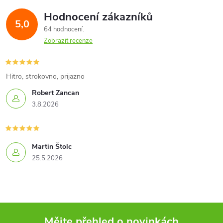
á
Hodnocení zákazníků
d
5,0
64 hodnocení
a
Zobrazit recenze
c
í
Hitro, strokovno, prijazno
Robert Zancan
p
3.8.2026
r
v
Martin Štolc
k
25.5.2026
y
v
ý
Mějte přehled o novinkách