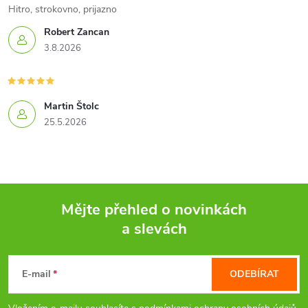
Hitro, strokovno, prijazno
Robert Zancan
3.8.2026
Martin Štolc
25.5.2026
Mějte přehled o novinkách
a slevách
Z
á
E-mail
ODEBÍRAT