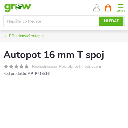
Přejít
NÁKUPNÍ
KOŠÍK
na
obsah
HLEDAT
Příslušenství Autopot
Autopot 16 mm T spoj
Podrobnosti hodnocení
Neohodnoceno
Kód produktu:
AP-PF14/16