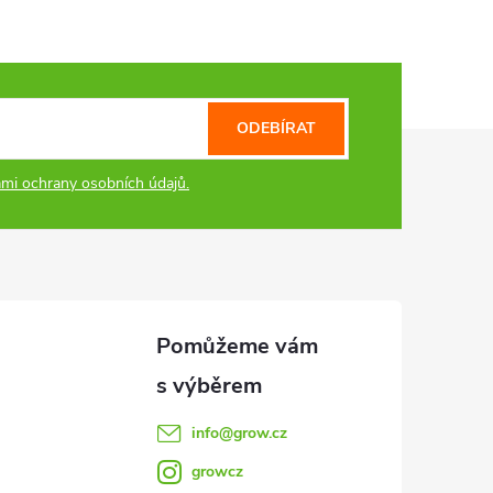
ODEBÍRAT
mi ochrany osobních údajů.
info
@
grow.cz
growcz