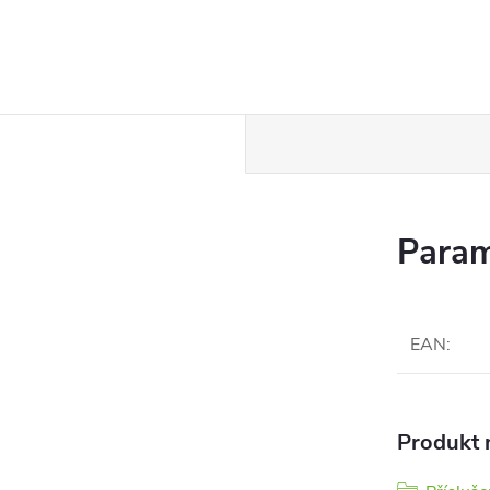
Param
EAN
:
Produkt n