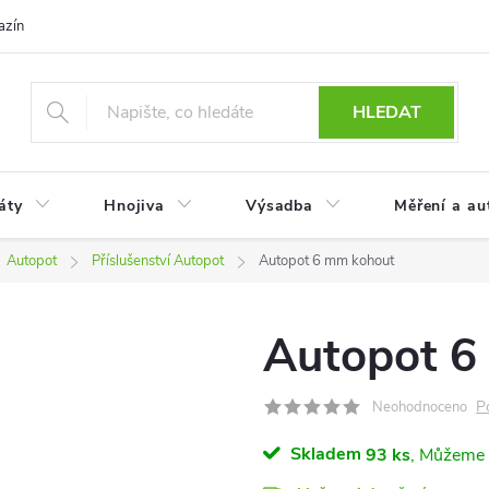
azín
Obchodní podmínky
Reklamace a vrácení zboží
Podmínky
HLEDAT
áty
Hnojiva
Výsadba
Měření a au
Autopot
Příslušenství Autopot
Autopot 6 mm kohout
Autopot 6
P
Neohodnoceno
Skladem
93 ks