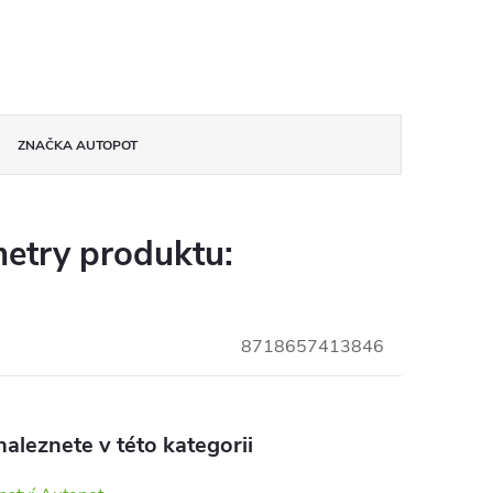
ZNAČKA
AUTOPOT
etry produktu:
8718657413846
aleznete v této kategorii