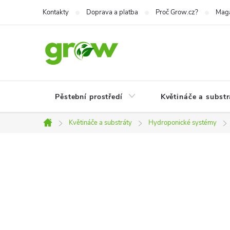
Přejít
Kontakty
Doprava a platba
Proč Grow.cz?
Mag
na
obsah
Pěstební prostředí
Květináče a substr
Květináče a substráty
Hydroponické systémy
Domů