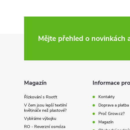
Z
Mějte přehled o novinkách
á
p
a
Magazín
Informace pro
t
Kontakty
Řízkování s Root!t
V čem jsou lepší textilní
Doprava a platba
í
květináče než plastové?
Proč Grow.cz?
Vybíráme výbojku
Magazín
RO - Reverzní osmóza