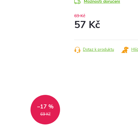
Možnosti doručení
69 Kč
57 Kč
Měrná
cena:
Dotaz k produktu
Hlí
–17 %
69 Kč