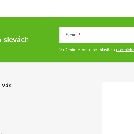
E-mail
a slevách
Vložením e-mailu souhlasíte s
podmínka
 vás