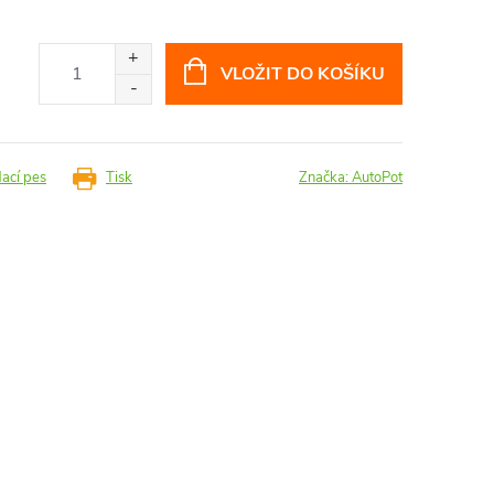
VLOŽIT DO KOŠÍKU
dací pes
Tisk
Značka:
AutoPot