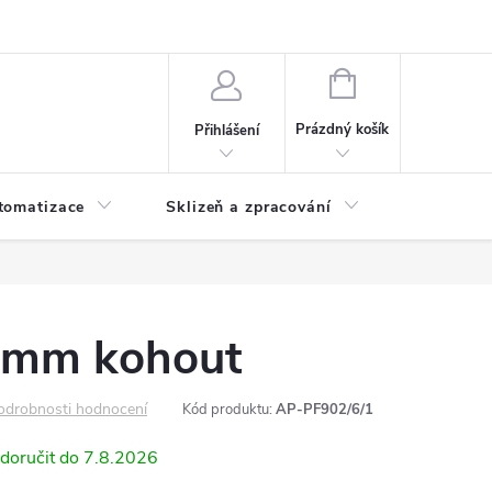
 ochrany osobních údajů
Hodnocení obchodu
NÁKUPNÍ
KOŠÍK
Prázdný košík
Přihlášení
tomatizace
Sklizeň a zpracování
Headshop
 mm kohout
odrobnosti hodnocení
Kód produktu:
AP-PF902/6/1
7.8.2026