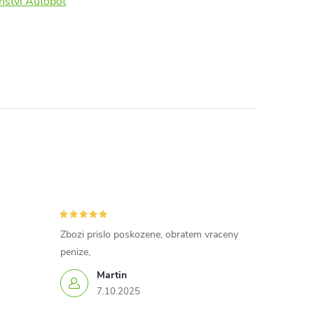
nství Autopot
Zbozi prislo poskozene, obratem vraceny
penize,
Martin
7.10.2025