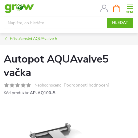
Přejít
NÁKUPNÍ
KOŠÍK
na
obsah
HLEDAT
Příslušenství AQUAvalve 5
Autopot AQUAvalve5
vačka
Podrobnosti hodnocení
Neohodnoceno
Kód produktu:
AP-AQ100-5