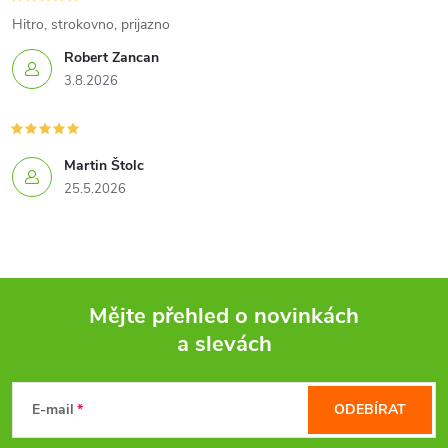
Hitro, strokovno, prijazno
Robert Zancan
3.8.2026
Martin Štolc
25.5.2026
Mějte přehled o novinkách
a slevách
Z
á
E-mail
ODEBÍRAT