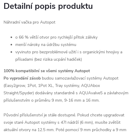
Detailní popis produktu
Náhradní vačka pro Autopot
o 66 % větší otvor pro rychlejší přitok zálivky
menší nároky na údržbu systému
vyvinuto pro bezproblémové užití i s organickými hnojivy a
přísadami (bez rizika ucpání hadiček)
100% kompatibilní se všemi systémy Autopot
Po vyprodání zásob
budou samozavlažovací systémy Autopot
(Easy2grow, 1Pot, 1Pot XL, Tray systémy, AQUAbox
Straight/Spyder) dodávány standardně s AQUAvalve5 a závlahovým
příslušenstvím o průměru 9 mm, 9-16 mm a 16 mm.
Původní příslušenství je stále dostupné. Pokud chcete upgradovat
svoje staré Autopot systémy s 47l nádrží (6 mm), musíte zvětšit
aktuální otvory na 12.5 mm. Poté pomocí 9 mm průchodky a 9 mm