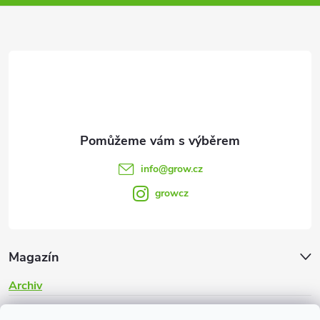
a
t
í
info
@
grow.cz
growcz
Magazín
Archiv
Informace pro vás