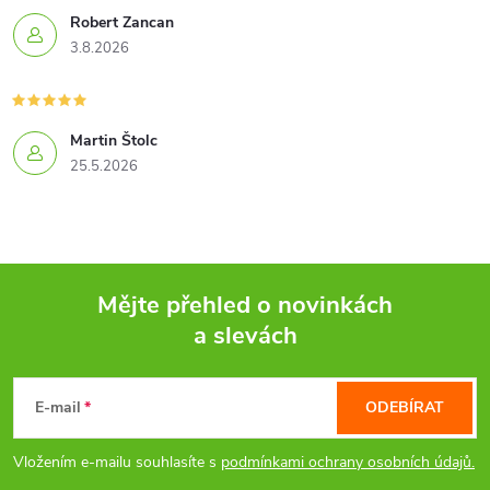
Robert Zancan
3.8.2026
Martin Štolc
25.5.2026
Mějte přehled o novinkách
a slevách
Z
á
E-mail
ODEBÍRAT
p
Vložením e-mailu souhlasíte s
podmínkami ochrany osobních údajů.