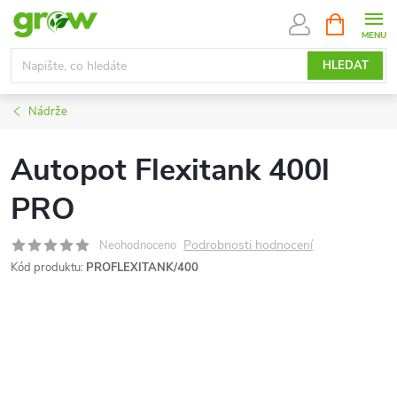
Přejít
NÁKUPNÍ
KOŠÍK
na
obsah
HLEDAT
Nádrže
Autopot Flexitank 400l
PRO
Podrobnosti hodnocení
Neohodnoceno
Kód produktu:
PROFLEXITANK/400