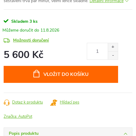
sestavení trvá pár minut, velmi lehce skladné.
Detailní informace
Skladem
3 ks
11.8.2026
Možnosti doručení
5 600 Kč
Měrná
cena:
VLOŽIT DO KOŠÍKU
Dotaz k produktu
Hlídací pes
Značka:
AutoPot
Popis produktu