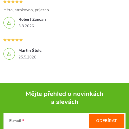
Hitro, strokovno, prijazno
Robert Zancan
3.8.2026
Martin Štolc
25.5.2026
Mějte přehled o novinkách
a slevách
Z
á
E-mail
ODEBÍRAT