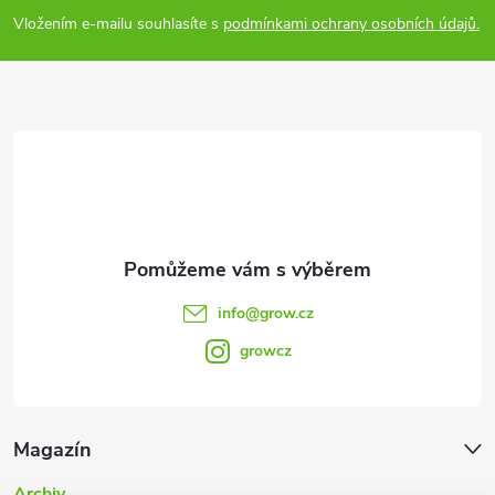
p
Vložením e-mailu souhlasíte s
podmínkami ochrany osobních údajů.
a
t
í
info
@
grow.cz
growcz
Magazín
Archiv