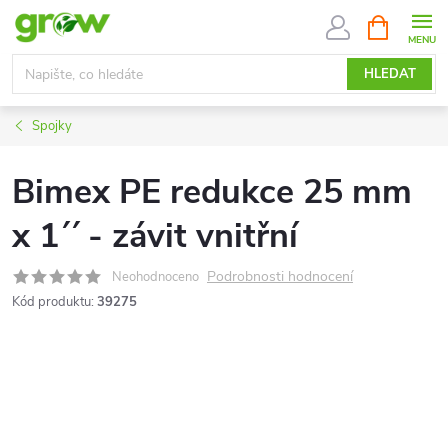
Přejít
NÁKUPNÍ
KOŠÍK
na
obsah
HLEDAT
Spojky
Bimex PE redukce 25 mm
x 1´´ - závit vnitřní
Podrobnosti hodnocení
Neohodnoceno
Kód produktu:
39275