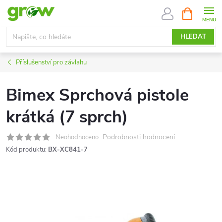
Přejít
NÁKUPNÍ
KOŠÍK
na
obsah
HLEDAT
Příslušenství pro závlahu
Bimex Sprchová pistole
krátká (7 sprch)
Podrobnosti hodnocení
Neohodnoceno
Kód produktu:
BX-XC841-7