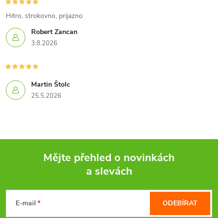
Hitro, strokovno, prijazno
Robert Zancan
3.8.2026
Martin Štolc
25.5.2026
Mějte přehled o novinkách
a slevách
Z
á
E-mail
ODEBÍRAT