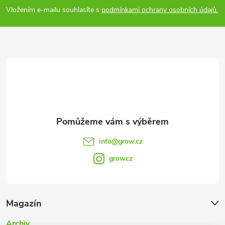
p
Vložením e-mailu souhlasíte s
podmínkami ochrany osobních údajů.
a
t
í
info
@
grow.cz
growcz
Magazín
Archiv