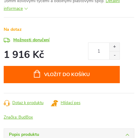
16mm kovovými tyčemi a odolnými plastovými spoji.
Detailní
informace
Na dotaz
Možnosti doručení
1 916 Kč
Měrná
cena:
VLOŽIT DO KOŠÍKU
Dotaz k produktu
Hlídací pes
Značka:
BudBox
Popis produktu