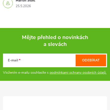
Martin Štolc
25.5.2026
Mějte přehled o novinkách
a slevách
Z
á
E-mail
ODEBÍRAT
p
Vložením e-mailu souhlasíte s
podmínkami ochrany osobních údajů.
a
t
í