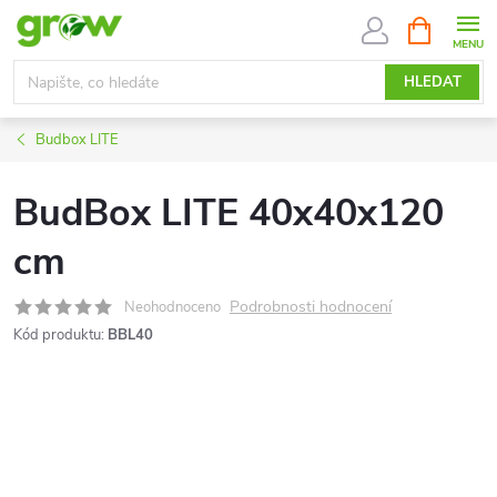
Přejít
NÁKUPNÍ
KOŠÍK
na
obsah
HLEDAT
Budbox LITE
BudBox LITE 40x40x120
cm
Podrobnosti hodnocení
Neohodnoceno
Kód produktu:
BBL40