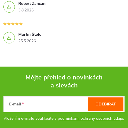
Robert Zancan
3.8.2026
Martin Štolc
25.5.2026
Mějte přehled o novinkách
a slevách
Z
á
E-mail
ODEBÍRAT
p
Vložením e-mailu souhlasíte s
podmínkami ochrany osobních údajů.