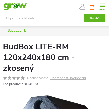
Přejít
NÁKUPNÍ
KOŠÍK
na
obsah
HLEDAT
Budbox LITE
BudBox LITE-RM
120x240x180 cm -
zkosený
Podrobnosti hodnocení
Neohodnoceno
Kód produktu:
BL240RM