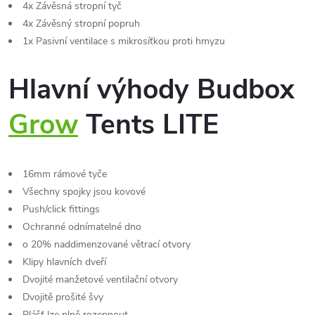
4x Závěsná stropní tyč
4x Závěsný stropní popruh
1x Pasivní ventilace s mikrosíťkou proti hmyzu
Hlavní výhody Budbox
Grow
Tents LITE
16mm rámové tyče
Všechny spojky jsou kovové
Push/click fittings
Ochranné odnímatelné dno
o 20% naddimenzované větrací otvory
Klipy hlavních dveří
Dvojité manžetové ventilační otvory
Dvojitě prošité švy
Plášť lze plně rozepnout