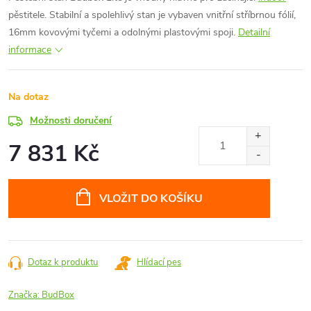
pěstitele. Stabilní a spolehlivý stan je vybaven vnitřní stříbrnou fólií,
16mm kovovými tyčemi a odolnými plastovými spoji.
Detailní
informace
Na dotaz
Možnosti doručení
7 831 Kč
Měrná
cena:
VLOŽIT DO KOŠÍKU
Dotaz k produktu
Hlídací pes
Značka:
BudBox