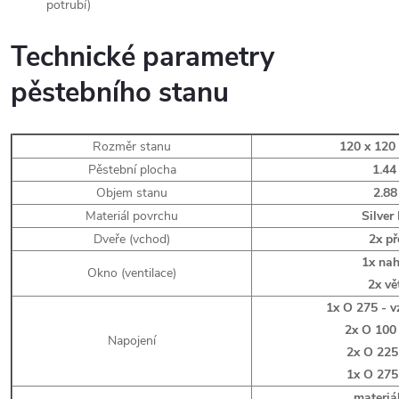
potrubí)
Technické parametry
pěstebního stanu
Rozměr stanu
120 x 120
Pěstební plocha
1.44
Objem stanu
2.88
Materiál povrchu
Silver
Dveře (vchod)
2x př
1x nah
Okno (ventilace)
2x vě
1x O 275 - 
2x O 100 
Napojení
2x O 225 
1x O 275
materiál