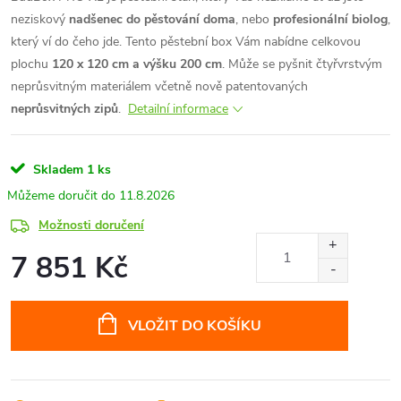
neziskový
nadšenec do pěstování doma
, nebo
profesionální biolog
,
který ví do čeho jde. Tento pěstební box Vám nabídne celkovou
plochu
120 x 120 cm a výšku 200 cm
. Může se pyšnit čtyřvrstvým
neprůsvitným materiálem včetně nově patentovaných
neprůsvitných zipů
.
Detailní informace
Skladem
1 ks
11.8.2026
Možnosti doručení
7 851 Kč
Měrná
cena:
VLOŽIT DO KOŠÍKU