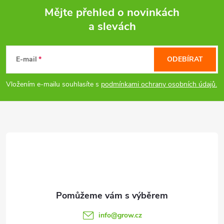
Mějte přehled o novinkách
a slevách
Z
á
E-mail
ODEBÍRAT
p
Vložením e-mailu souhlasíte s
podmínkami ochrany osobních údajů.
a
t
í
info
@
grow.cz