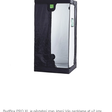
BudBox PRO XL je pěstební stan, který Vás nezklame ať už jste