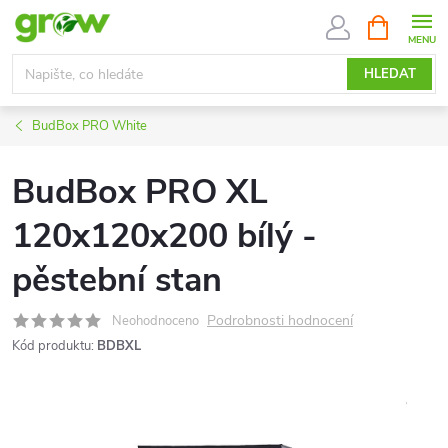
Přejít
NÁKUPNÍ
KOŠÍK
na
obsah
HLEDAT
BudBox PRO White
BudBox PRO XL
120x120x200 bílý -
pěstební stan
Podrobnosti hodnocení
Neohodnoceno
Kód produktu:
BDBXL