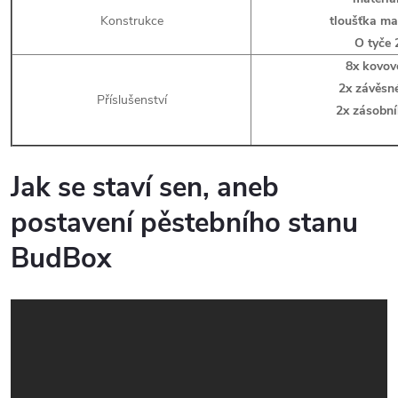
Konstrukce
tloušťka ma
O tyče
8x kovov
2x závěsn
Příslušenství
2x zásobní
Jak se staví sen, aneb
postavení pěstebního stanu
BudBox