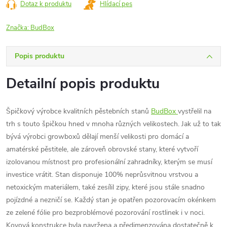
Dotaz k produktu
Hlídací pes
Značka:
BudBox
Popis produktu
Detailní popis produktu
Špičkový výrobce kvalitních pěstebních stanů
BudBox
vystřelil na
trh s touto špičkou hned v mnoha různých velikostech. Jak už to tak
bývá výrobci growboxů dělají menší velikosti pro domácí a
amatérské pěstitele, ale zároveň obrovské stany, které vytvoří
izolovanou místnost pro profesionální zahradníky, kterým se musí
investice vrátit. Stan disponuje 100% neprůsvitnou vrstvou a
netoxickým materiálem, také zesílil zipy, které jsou stále snadno
pojízdné a nezničí se. Každý stan je opatřen pozorovacím okénkem
ze zelené fólie pro bezproblémové pozorování rostlinek i v noci.
Kovová konstrukce byla navržena a předimenzována dostatečně k