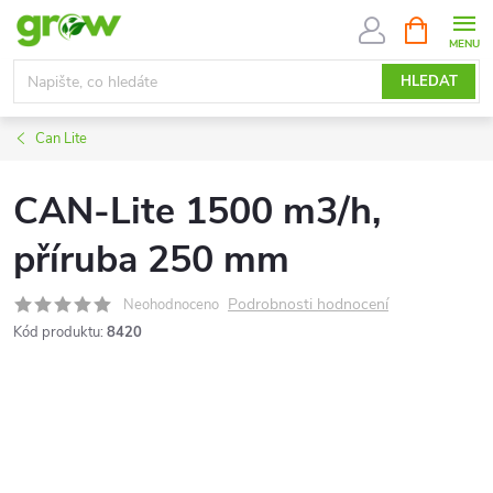
Přejít
NÁKUPNÍ
KOŠÍK
na
obsah
HLEDAT
Can Lite
CAN-Lite 1500 m3/h,
příruba 250 mm
Podrobnosti hodnocení
Neohodnoceno
Kód produktu:
8420