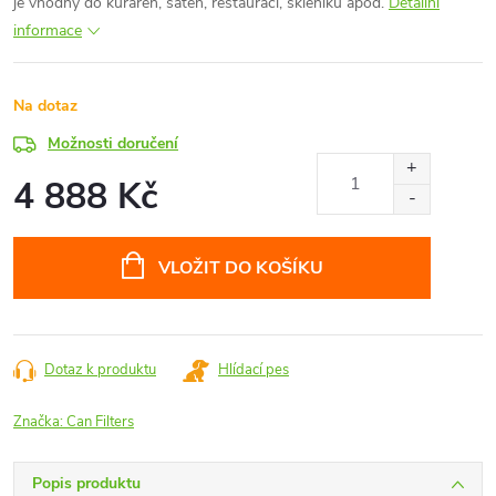
je vhodný do kuřáren, šaten, restaurací, skleníků apod.
Detailní
informace
Na dotaz
Možnosti doručení
4 888 Kč
Měrná
cena:
VLOŽIT DO KOŠÍKU
Dotaz k produktu
Hlídací pes
Značka:
Can Filters
Popis produktu