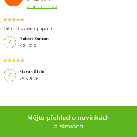
Zobrazit recenze
Hitro, strokovno, prijazno
Robert Zancan
3.8.2026
Martin Štolc
25.5.2026
Mějte přehled o novinkách
a slevách
Z