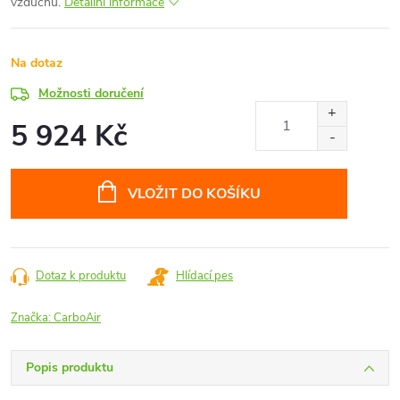
vzduchu.
Detailní informace
Na dotaz
Možnosti doručení
5 924 Kč
Měrná
cena:
VLOŽIT DO KOŠÍKU
Dotaz k produktu
Hlídací pes
Značka:
CarboAir
Popis produktu