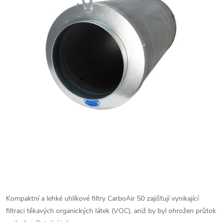
Kompaktní a lehké uhlíkové filtry CarboAir 50 zajišťují vynikající
filtraci těkavých organických látek (VOC), aniž by byl ohrožen průtok