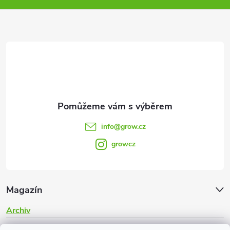
a
t
í
info
@
grow.cz
growcz
Magazín
Archiv