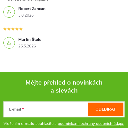
Robert Zancan
3.8.2026
Martin Štolc
25.5.2026
Mějte přehled o novinkách
a slevách
Z
á
E-mail
ODEBÍRAT
p
Vložením e-mailu souhlasíte s
podmínkami ochrany osobních údajů.