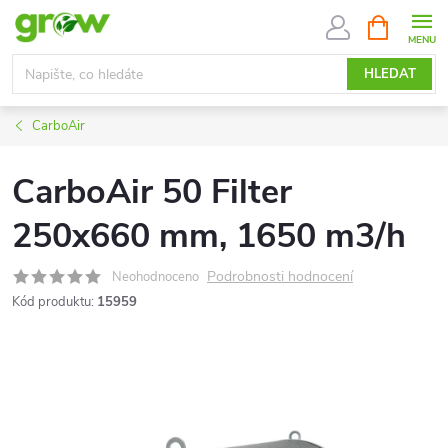
Přejít
NÁKUPNÍ
KOŠÍK
na
obsah
HLEDAT
CarboAir
CarboAir 50 Filter
250x660 mm, 1650 m3/h
Podrobnosti hodnocení
Neohodnoceno
Kód produktu:
15959