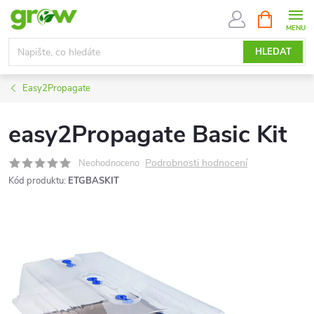
Přejít
NÁKUPNÍ
KOŠÍK
na
obsah
HLEDAT
Easy2Propagate
easy2Propagate Basic Kit
Podrobnosti hodnocení
Neohodnoceno
Kód produktu:
ETGBASKIT