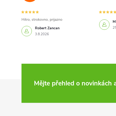
Hitro, strokovno, prijazno
Ma
2
Robert Zancan
3.8.2026
Z
Mějte přehled o novinkách
á
p