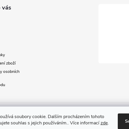
 vás
nky
ení zboží
y osobních
odu
oužívá soubory cookie. Dalším procházením tohoto
S
jete souhlas s jejich používáním.. Více informací
zde
.