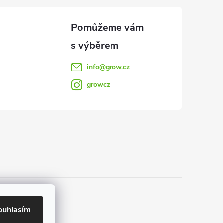
info
@
grow.cz
growcz
ouhlasím