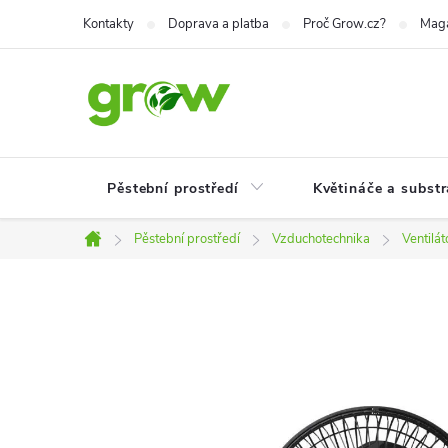
Přejít
Kontakty
Doprava a platba
Proč Grow.cz?
Mag
na
obsah
Pěstební prostředí
Květináče a substr
Pěstební prostředí
Vzduchotechnika
Ventilát
Domů