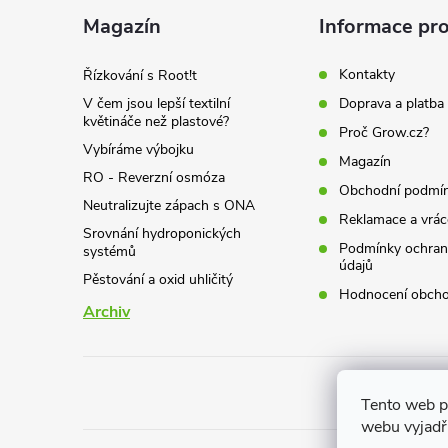
a
Magazín
Informace pro
t
Kontakty
Řízkování s Root!t
V čem jsou lepší textilní
Doprava a platba
í
květináče než plastové?
Proč Grow.cz?
Vybíráme výbojku
Magazín
RO - Reverzní osmóza
Obchodní podmí
Neutralizujte zápach s ONA
Reklamace a vrác
Srovnání hydroponických
Podmínky ochran
systémů
údajů
Pěstování a oxid uhličitý
Hodnocení obch
Archiv
Tento web p
webu vyjadřu