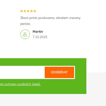
Zbozi prislo poskozene, obratem vraceny
penize,
Martin
7.10.2025
ODEBÍRAT
mi ochrany osobních údajů.