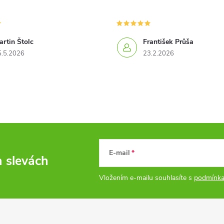
rtin Štolc
František Průša
5.5.2026
23.2.2026
E-mail
a slevách
Vložením e-mailu souhlasíte s
podmínka