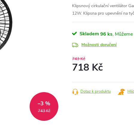
Klipsnový cirkulační ventilátor 
12W. Klipsna pro upevnění na t
Skladem
96 ks
Možnosti doručení
743 Kč
718 Kč
Měrná
cena:
Dotaz k produktu
Hlí
–3 %
743 Kč