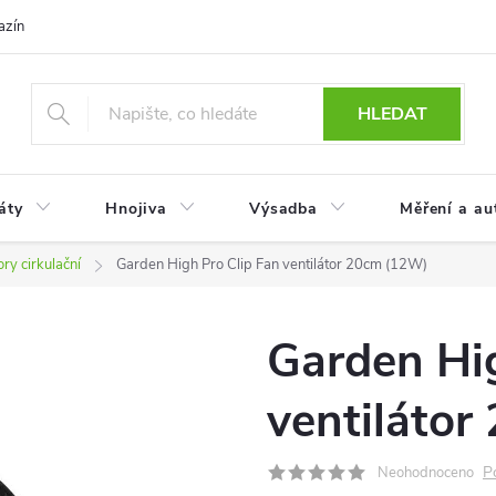
azín
Obchodní podmínky
Reklamace a vrácení zboží
Podmínky
HLEDAT
áty
Hnojiva
Výsadba
Měření a au
ory cirkulační
Garden High Pro Clip Fan ventilátor 20cm (12W)
Garden Hig
ventiláto
P
Neohodnoceno