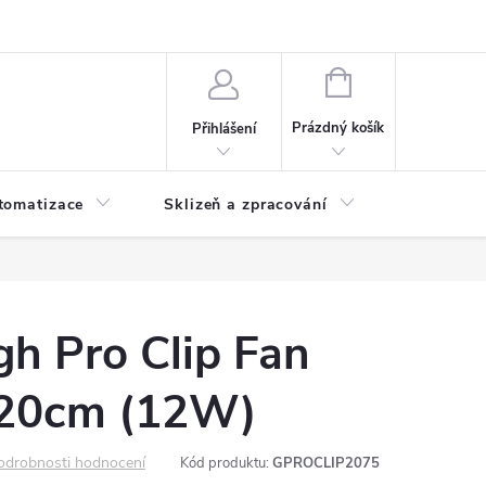
 ochrany osobních údajů
Hodnocení obchodu
NÁKUPNÍ
KOŠÍK
Prázdný košík
Přihlášení
tomatizace
Sklizeň a zpracování
Headshop
h Pro Clip Fan
r 20cm (12W)
odrobnosti hodnocení
Kód produktu:
GPROCLIP2075