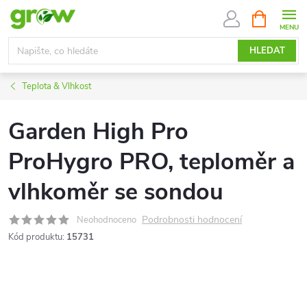
Přejít
NÁKUPNÍ
KOŠÍK
na
obsah
HLEDAT
Teplota & Vlhkost
Garden High Pro
ProHygro PRO, teploměr a
vlhkoměr se sondou
Podrobnosti hodnocení
Neohodnoceno
Kód produktu:
15731