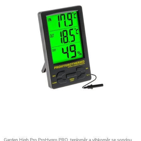
Garden High Pro ProHygro PRO, teploměr a vlhkoměr se sondou