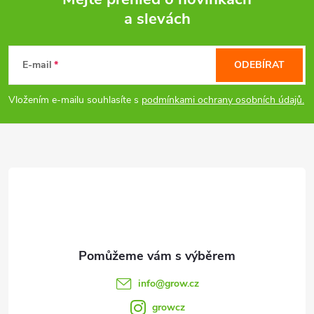
a slevách
Z
á
E-mail
ODEBÍRAT
p
Vložením e-mailu souhlasíte s
podmínkami ochrany osobních údajů.
a
t
í
info
@
grow.cz
growcz