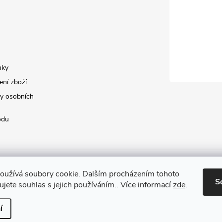
nky
ení zboží
y osobních
odu
oužívá soubory cookie. Dalším procházením tohoto
S
jete souhlas s jejich používáním.. Více informací
zde
.
í