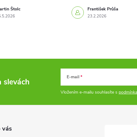
rtin Štolc
František Průša
5.5.2026
23.2.2026
E-mail
a slevách
Vložením e-mailu souhlasíte s
podmínka
 vás