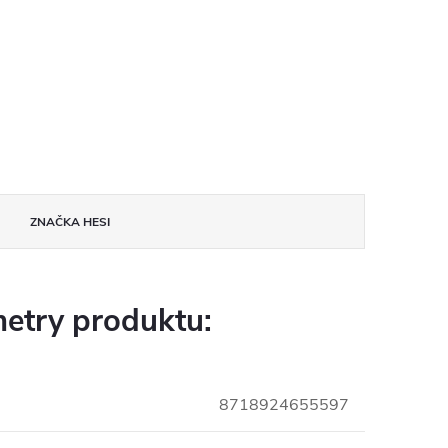
ZNAČKA
HESI
etry produktu:
8718924655597