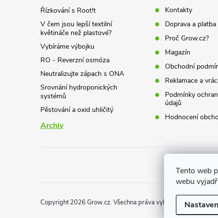
t
Kontakty
Řízkování s Root!t
V čem jsou lepší textilní
Doprava a platba
í
květináče než plastové?
Proč Grow.cz?
Vybíráme výbojku
Magazín
RO - Reverzní osmóza
Obchodní podmí
Neutralizujte zápach s ONA
Reklamace a vrác
Srovnání hydroponických
Podmínky ochran
systémů
údajů
Pěstování a oxid uhličitý
Hodnocení obch
Archiv
Tento web p
webu vyjadřu
Copyright 2026
Grow.cz
. Všechna práva vyhrazena.
Nastaven