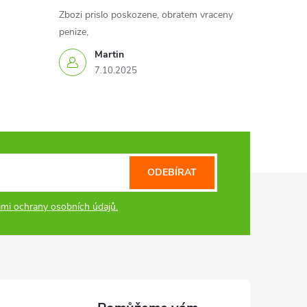
Zbozi prislo poskozene, obratem vraceny
penize,
Martin
7.10.2025
ODEBÍRAT
mi ochrany osobních údajů.