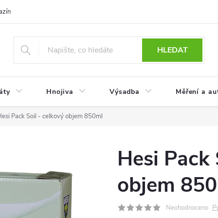
azín
Obchodní podmínky
Reklamace a vrácení zboží
Podmínky
HLEDAT
áty
Hnojiva
Výsadba
Měření a au
Hesi Pack Soil - celkový objem 850ml
Hesi Pack 
objem 850
P
Neohodnoceno