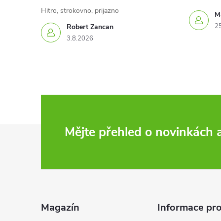
Hitro, strokovno, prijazno
Ma
2
Robert Zancan
3.8.2026
Z
Mějte přehled o novinkách
á
p
a
Magazín
Informace pro