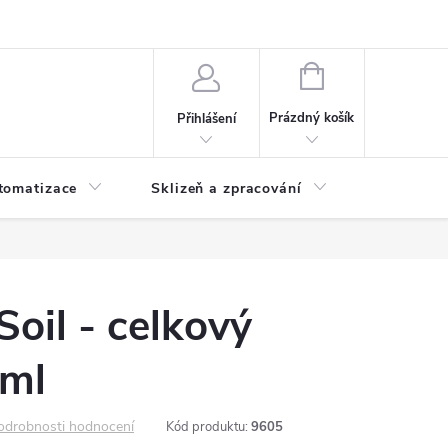
 ochrany osobních údajů
Hodnocení obchodu
NÁKUPNÍ
KOŠÍK
Prázdný košík
Přihlášení
tomatizace
Sklizeň a zpracování
Headshop
Soil - celkový
ml
odrobnosti hodnocení
Kód produktu:
9605