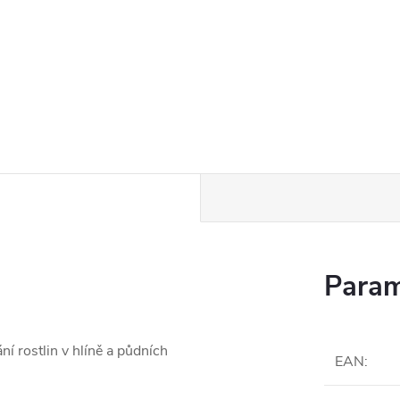
Param
í rostlin v hlíně a půdních
EAN
: