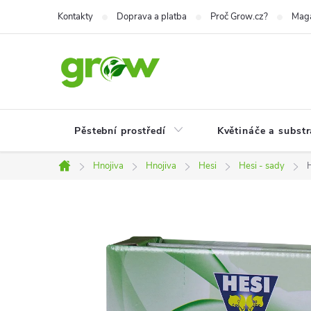
Přejít
Kontakty
Doprava a platba
Proč Grow.cz?
Mag
na
obsah
Pěstební prostředí
Květináče a substr
Hnojiva
Hnojiva
Hesi
Hesi - sady
Domů