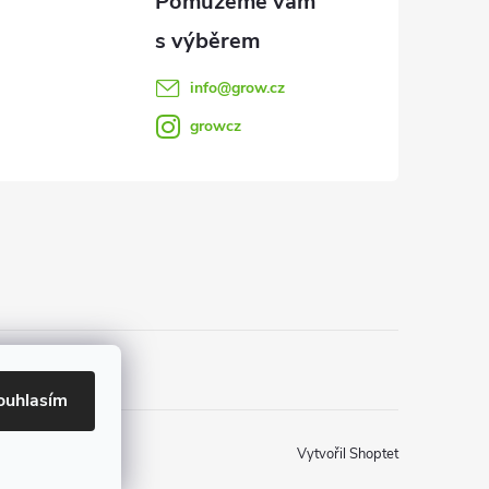
info
@
grow.cz
growcz
ouhlasím
Vytvořil Shoptet