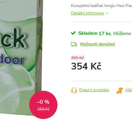
Kompletní balíček hnojiv Hesi Pac
Detailní informace
Skladem
17 ks
Možnosti doručení
355 Kč
354 Kč
Měrná
cena:
Dotaz k produktu
Hlí
–0 %
355 Kč