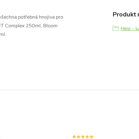
Produkt n
šechna potřebná hnojiva pro
:TNT Complex 250ml, Bloom
Hesi - s
ml.