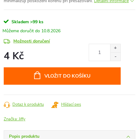
minimalizují poškození kořenů při přesazování.
Detailní informace
Skladem
>99 ks
10.8.2026
Možnosti doručení
4 Kč
Měrná
cena:
VLOŽIT DO KOŠÍKU
Dotaz k produktu
Hlídací pes
Značka:
Jiffy
Popis produktu