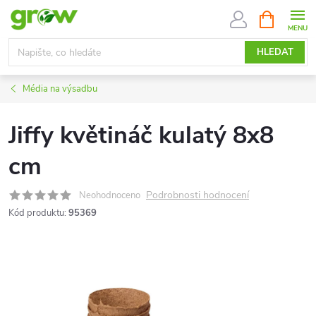
Přejít
NÁKUPNÍ
KOŠÍK
na
obsah
HLEDAT
Média na výsadbu
Jiffy květináč kulatý 8x8
cm
Podrobnosti hodnocení
Neohodnoceno
Kód produktu:
95369