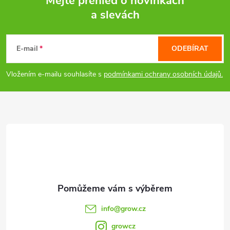
Mějte přehled o novinkách
a slevách
Z
á
E-mail
ODEBÍRAT
p
Vložením e-mailu souhlasíte s
podmínkami ochrany osobních údajů.
a
t
í
info
@
grow.cz
growcz