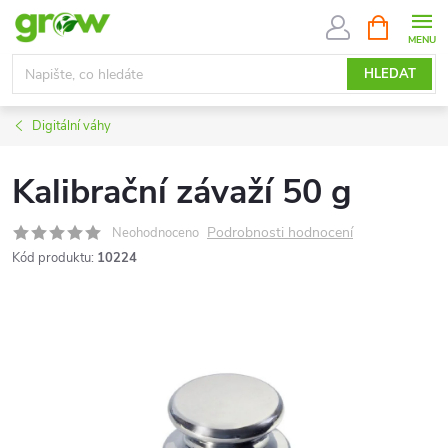
Přejít
NÁKUPNÍ
KOŠÍK
na
obsah
HLEDAT
Digitální váhy
Kalibrační závaží 50 g
Podrobnosti hodnocení
Neohodnoceno
Kód produktu:
10224