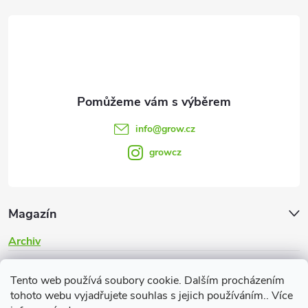
t
í
info
@
grow.cz
growcz
Magazín
Archiv
Informace pro vás
Tento web používá soubory cookie. Dalším procházením
tohoto webu vyjadřujete souhlas s jejich používáním.. Více