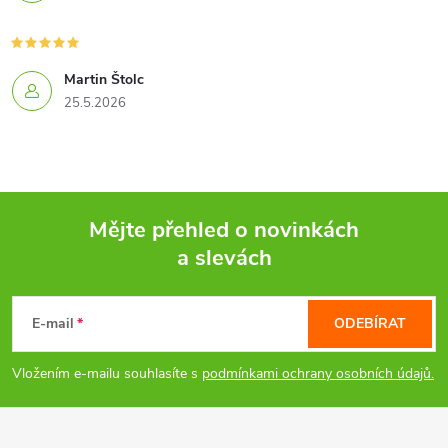
Martin Štolc
25.5.2026
Mějte přehled o novinkách
a slevách
Z
á
E-mail
ODEBÍRAT
p
Vložením e-mailu souhlasíte s
podmínkami ochrany osobních údajů.
a