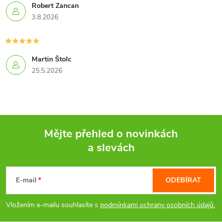
Robert Zancan
3.8.2026
Martin Štolc
25.5.2026
Mějte přehled o novinkách
a slevách
Z
á
E-mail
ODEBÍRAT
p
Vložením e-mailu souhlasíte s
podmínkami ochrany osobních údajů.