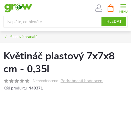
Přejít
NÁKUPNÍ
KOŠÍK
na
obsah
HLEDAT
Plastové hranaté
Květináč plastový 7x7x8
cm - 0,35l
Podrobnosti hodnocení
Neohodnoceno
Kód produktu:
N40371