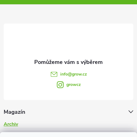
a
t
í
info
@
grow.cz
growcz
Magazín
Archiv
Informace pro vás