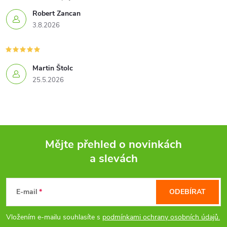
Robert Zancan
3.8.2026
Martin Štolc
25.5.2026
Mějte přehled o novinkách
a slevách
Z
á
E-mail
ODEBÍRAT
p
Vložením e-mailu souhlasíte s
podmínkami ochrany osobních údajů.