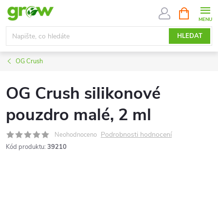
Přejít
NÁKUPNÍ
KOŠÍK
na
obsah
HLEDAT
OG Crush
OG Crush silikonové
pouzdro malé, 2 ml
Podrobnosti hodnocení
Neohodnoceno
Kód produktu:
39210