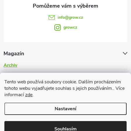
info
@
grow.cz
growcz
Magazín
Archiv
Informace pro vás
Tento web používá soubory cookie. Dalším procházením
tohoto webu vyjadřujete souhlas s jejich používáním.. Více
informací
zde
.
Nastavení
Copyright 2026
Grow.cz
. Všechna práva vyhrazena.
Souhlasím