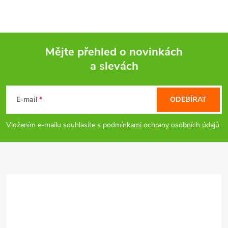
Mějte přehled o novinkách
a slevách
Z
á
E-mail
ODEBÍRAT
p
Vložením e-mailu souhlasíte s
podmínkami ochrany osobních údajů.
a
t
í