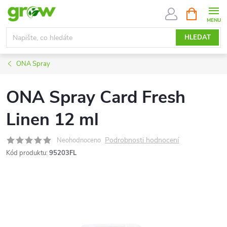
Přejít
NÁKUPNÍ
KOŠÍK
na
obsah
HLEDAT
ONA Spray
ONA Spray Card Fresh
Linen 12 ml
Podrobnosti hodnocení
Neohodnoceno
Kód produktu:
95203FL