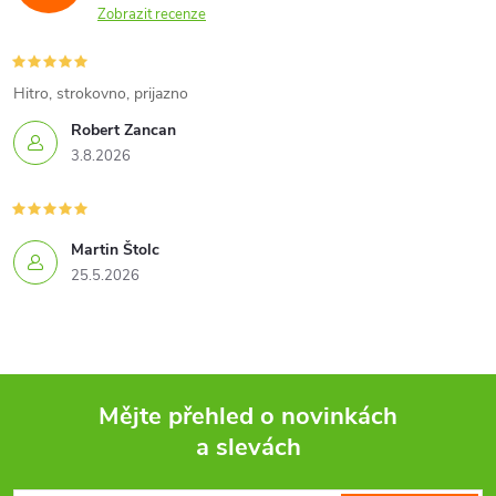
Zobrazit recenze
Hitro, strokovno, prijazno
Robert Zancan
3.8.2026
Martin Štolc
25.5.2026
Mějte přehled o novinkách
a slevách
Z