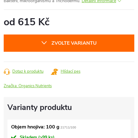
bakterií, mikroorganismů a Trichodermu.
Detailní informace
od
615 Kč
Měrná
cena:
ZVOLTE VARIANTU
Dotaz k produktu
Hlídací pes
Značka:
Organics Nutrients
Objem hnojiva: 100 g
21711/100
Skladem
(>99 ks)