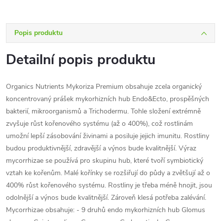
Popis produktu
Detailní popis produktu
Organics Nutrients Mykoriza Premium obsahuje zcela organický
koncentrovaný prášek mykorhizních hub Endo&Ecto, prospěšných
bakterií, mikroorganismů a Trichodermu. Tohle složení extrémně
zvyšuje růst kořenového systému (až o 400%), což rostlinám
umožní lepší zásobování živinami a posiluje jejich imunitu. Rostliny
budou produktivnější, zdravější a výnos bude kvalitnější. Výraz
mycorrhizae se používá pro skupinu hub, které tvoří symbiotický
vztah ke kořenům. Malé kořínky se rozšiřují do půdy a zvětšují až o
400% růst kořenového systému. Rostliny je třeba méně hnojit, jsou
odolnější a výnos bude kvalitnější. Zároveň klesá potřeba zalévání.
Mycorrhizae obsahuje: - 9 druhů endo mykorhizních hub Glomus