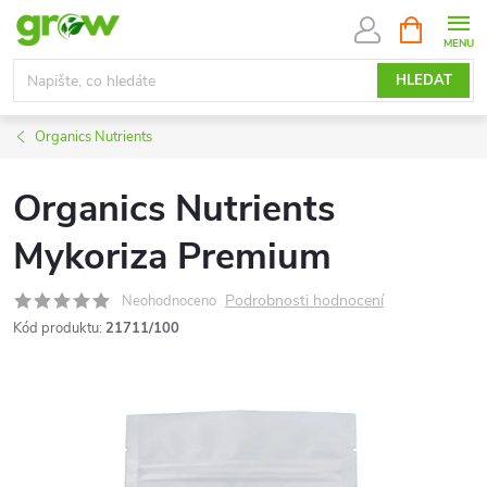
Přejít
NÁKUPNÍ
KOŠÍK
na
obsah
HLEDAT
Organics Nutrients
Organics Nutrients
Mykoriza Premium
Podrobnosti hodnocení
Neohodnoceno
Kód produktu:
21711/100