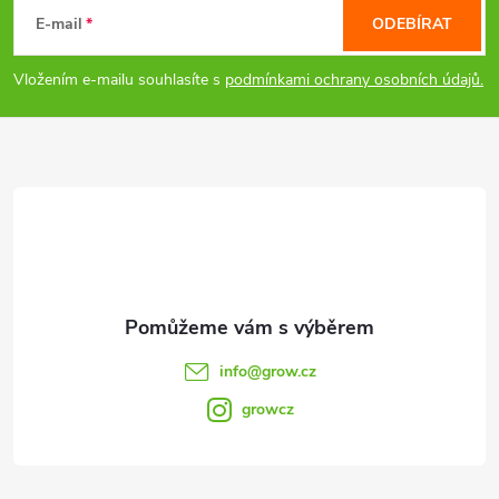
á
E-mail
ODEBÍRAT
p
Vložením e-mailu souhlasíte s
podmínkami ochrany osobních údajů.
a
t
í
info
@
grow.cz
growcz