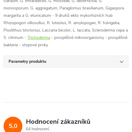
claraum, G. intraradices, G. mosseae, G. deserticola, G.
monosporum, G. aggregatum, Paraglomus brasilianum, Gigaspora
margarita a G. etunicatum - 9 druhů ekto mykorhizních hub
Rhizopogon villosullus, R. luteolus, R. amylopogan, R. fulvigeba,
Pisolithus tinctorius, Laccaria bicolor, L. laccata, Scleroderma cepa a
S. citrinum -
Trichoderma
- prospěšné mikroorganismy - prospěšné
bakterie - stopové prvky
Parametry produktu
Hodnocení zákazníků
5,0
64 hodnocení