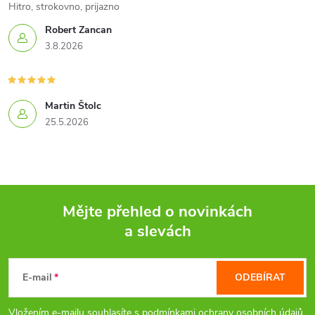
Hitro, strokovno, prijazno
Robert Zancan
3.8.2026
Martin Štolc
25.5.2026
Mějte přehled o novinkách
a slevách
Z
á
E-mail
ODEBÍRAT
p
Vložením e-mailu souhlasíte s
podmínkami ochrany osobních údajů.