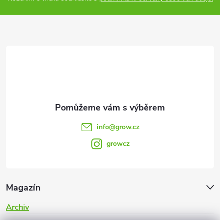
a
t
í
info
@
grow.cz
growcz
Magazín
Archiv