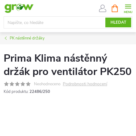
Přejít
NÁKUPNÍ
KOŠÍK
na
obsah
HLEDAT
PK nástěnné držáky
Prima Klima nástěnný
držák pro ventilátor PK250
Podrobnosti hodnocení
Neohodnoceno
Kód produktu:
22486/250