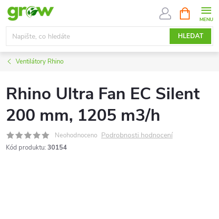
Přejít
NÁKUPNÍ
KOŠÍK
na
obsah
HLEDAT
Ventilátory Rhino
Rhino Ultra Fan EC Silent
200 mm, 1205 m3/h
Podrobnosti hodnocení
Neohodnoceno
Kód produktu:
30154