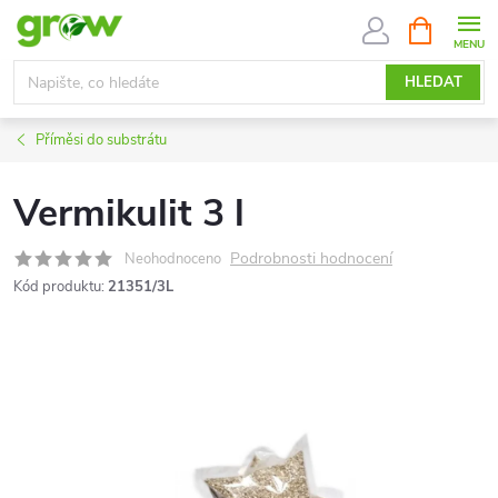
Přejít
NÁKUPNÍ
KOŠÍK
na
obsah
HLEDAT
Příměsi do substrátu
Vermikulit 3 l
Podrobnosti hodnocení
Neohodnoceno
Kód produktu:
21351/3L