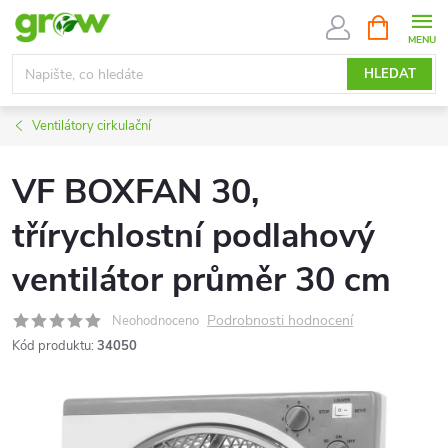
Přejít
NÁKUPNÍ
KOŠÍK
na
obsah
HLEDAT
Ventilátory cirkulační
VF BOXFAN 30,
třírychlostní podlahový
ventilátor průměr 30 cm
Podrobnosti hodnocení
Neohodnoceno
Kód produktu:
34050