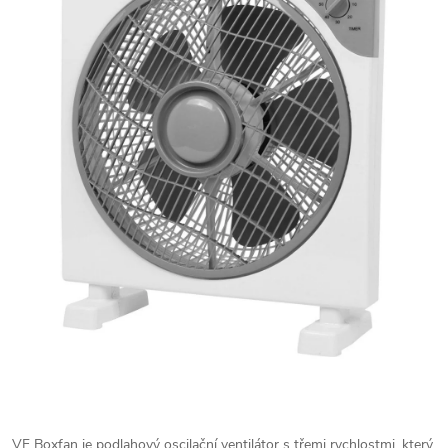
VF Boxfan je podlahový oscilační ventilátor s třemi rychlostmi, který