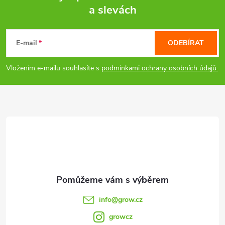
a slevách
Z
á
E-mail
ODEBÍRAT
p
Vložením e-mailu souhlasíte s
podmínkami ochrany osobních údajů.
a
t
í
info
@
grow.cz
growcz