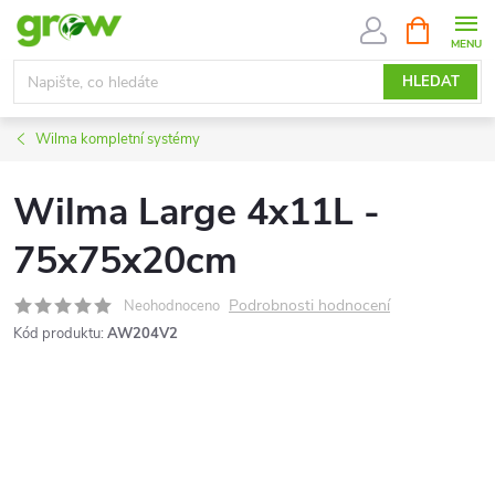
Přejít
NÁKUPNÍ
KOŠÍK
na
obsah
HLEDAT
Wilma kompletní systémy
Wilma Large 4x11L -
75x75x20cm
Podrobnosti hodnocení
Neohodnoceno
Kód produktu:
AW204V2