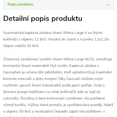
Popis produktu
Detailní popis produktu
Automatická kapková závlaha Atami Wilma Large 4 se čtyřmi
květináči o objemu 11 litrů. Vhodný do stanů s rozměry 1,2x1,2m.
Objem nádrže 50 litrů.
Čtvercový zavlažovací systém Atami Wilma Large 4x11L umožňuje
konstantní živení maximálně čtyř rostlin. Kapková závlaha s
časovačem je určena těm pěstitelům, kteří upřednostňují maximální
kontrolu intervalů a doby hnojení. Díky časovači můžete svým
rostlinám upravit živení individuálně podle jejich potřeb. Voda s
živinami putuje hadičkami na vršek květináčů, kde se vpíjí do
substrátu. Rostlina si bere kořenovým systémem vše potřebné
včetně kyslíku. Výživa, která proteče, je spotřebována později. Nádrž
o objemu 50 litrů a recirkulační čerpadlo zajistí vše potřebné i v