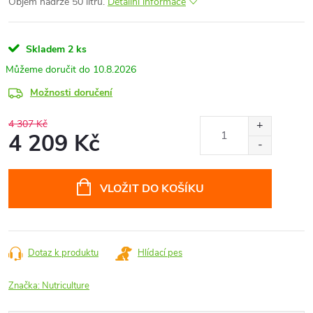
Objem nádrže 50 litrů.
Detailní informace
Skladem
2 ks
10.8.2026
Možnosti doručení
4 307 Kč
4 209 Kč
Měrná
cena:
VLOŽIT DO KOŠÍKU
Dotaz k produktu
Hlídací pes
Značka:
Nutriculture