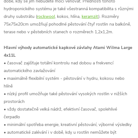
době, kdy se jim nebudete moci věnovat. Předností tohoto
hydroponického systému je také všestranná kompatibilita s různými
druhy substrátu (
rockwool
, kokos, hlína,
keramzit
). Rozměry
75x75x20cm umožňují pohodlné pěstování čtyř rostlin na balkóně,
terase nebo v pěstebních stanech o rozměrech 1,2x1,2m.
Hlavní výhody automatické kapkové závlahy Atami Wilma Large
4x11L
• časovač zajišťuje totální kontrolu nad dobou a frekvencí
automatického zavlažování
• maximálně flexibilní systém - pěstování v hydru, kokosu nebo
hlíně
• nízký profil umožňuje také pěstování vysokých rostlin v nižších
prostorách
• vždy dostatečně velká nádrž, efektivní časovač, spolehlivé
čerpadlo
• minimální spotřeba energie, kreativní pěstování, výborné výsledky
• automatické zalévání i v době, kdy u rostlin nemůžete být