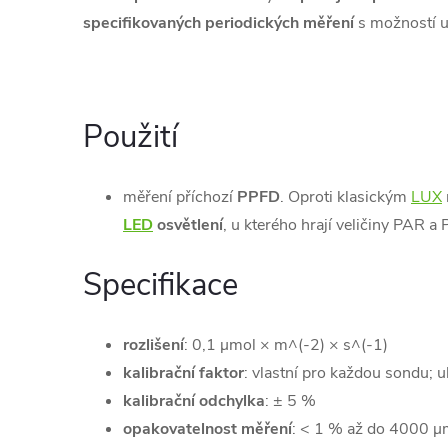
specifikovaných periodických
měření
s možností u
Použití
měření příchozí
PPFD
.
Oproti klasickým
LUX
LED
osvětlení
, u kterého hrají veličiny PAR a
Specifikace
rozlišení
: 0,1 µmol × m^(-2) × s^(-1)
kalibrační faktor
:
vlastní pro každou sondu; u
kalibrační odchylka
: ± 5 %
opakovatelnost měření
: < 1 % až do 4000 µ