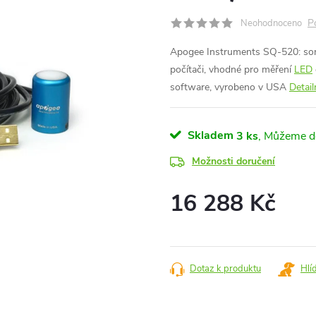
P
Neohodnoceno
Apogee Instruments SQ-520: so
počítači, vhodné pro měření
LED
software, vyrobeno v USA
Detail
Skladem
3 ks
Možnosti doručení
16 288 Kč
Měrná
cena:
Dotaz k produktu
Hlí