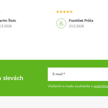
rtin Štolc
František Průša
5.5.2026
23.2.2026
E-mail
a slevách
Vložením e-mailu souhlasíte s
podmínka