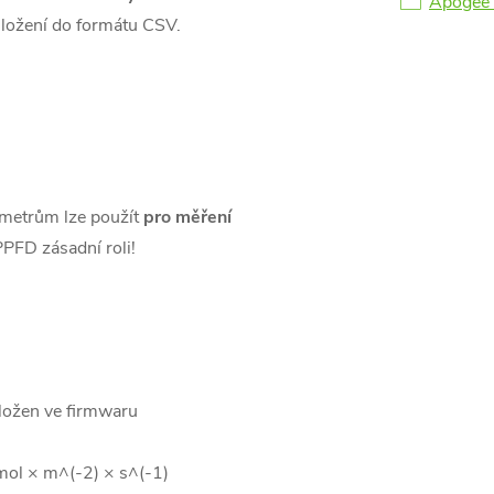
Apogee 
ložení do formátu CSV.
metrům lze použít
pro měření
 PPFD zásadní roli!
ložen ve firmwaru
mol × m^(-2) × s^(-1)