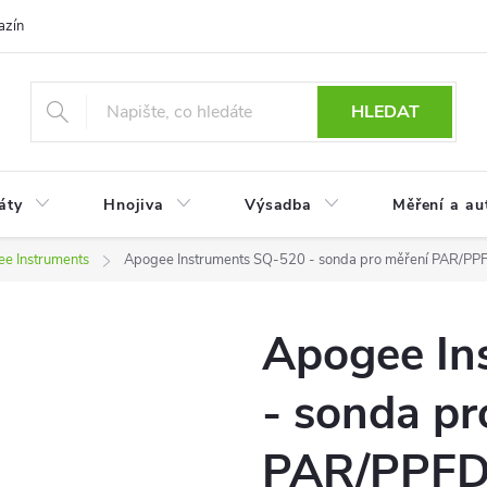
azín
Obchodní podmínky
Reklamace a vrácení zboží
Podmínky
HLEDAT
áty
Hnojiva
Výsadba
Měření a au
e Instruments
Apogee Instruments SQ-520 - sonda pro měření PAR/PP
Apogee In
- sonda pr
PAR/PPF