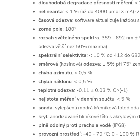
dlouhodobá degradace přesnosti měření
: <
nelinearita
: < 1 % (až do 4000 µmol × m^(-2)
časová odezva
: software aktualizuje každou
zorné pole
: 180°
rozsah světelného spektra
: 389 - 692 nm ± 5
odezva větší než 50% maxima)
spektrální selektivita
: < 10 % od 412 do 68
směrová
(kosínová)
odezva
: ± 5% při 75° ze
chyba azimutu
: < 0,5 %
chyba náklonu
: < 0,5 %
teplotní odezva
: -0.11 ± 0.03 % C^(-1)
nejistota měření v denním součtu
: < 5 %
sonda
: vylepšená modrá křemíková fotodioda
kryt
: anodizované hliníkové tělo s akrylovým 
plně odolný proti prachu a vodě
(IP68)
provozní prostředí
: -40 - 70 °C; 0 - 100 % 