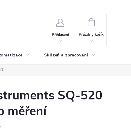
 ochrany osobních údajů
Hodnocení obchodu
NÁKUPNÍ
KOŠÍK
Prázdný košík
Přihlášení
tomatizace
Sklizeň a zpracování
Headshop
FD
struments SQ-520
o měření
D