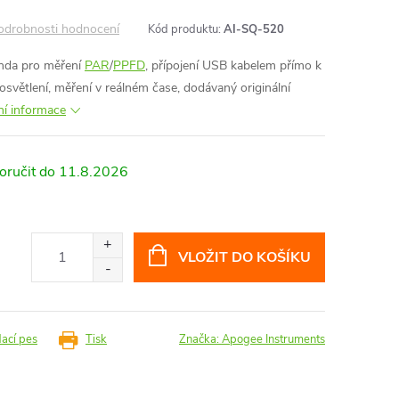
odrobnosti hodnocení
Kód produktu:
AI-SQ-520
nda pro měření
PAR
/
PPFD
, přípojení USB kabelem přímo k
osvětlení, měření v reálném čase, dodávaný originální
ní informace
11.8.2026
VLOŽIT DO KOŠÍKU
dací pes
Tisk
Značka:
Apogee Instruments