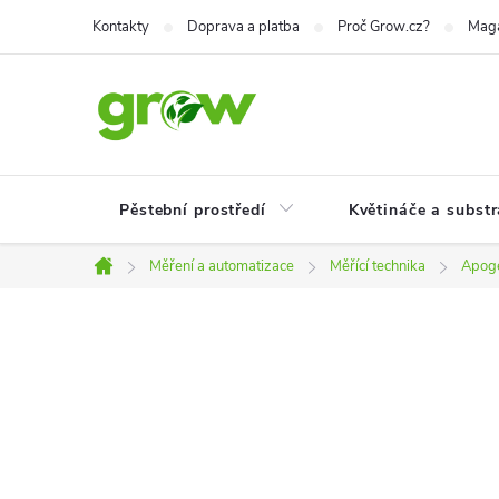
Přejít
Kontakty
Doprava a platba
Proč Grow.cz?
Mag
na
obsah
Pěstební prostředí
Květináče a substr
Měření a automatizace
Měřící technika
Apoge
Domů