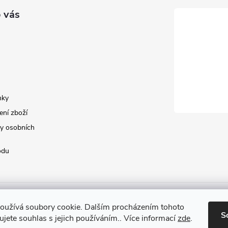
 vás
nky
ení zboží
y osobních
odu
oužívá soubory cookie. Dalším procházením tohoto
S
jete souhlas s jejich používáním.. Více informací
zde
.