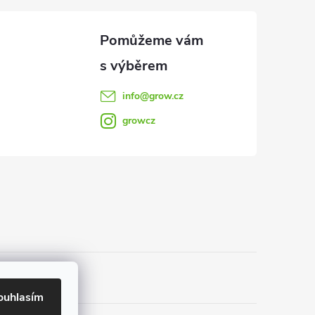
info
@
grow.cz
growcz
ouhlasím