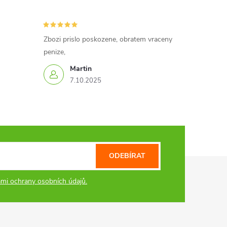
Zbozi prislo poskozene, obratem vraceny
penize,
Martin
7.10.2025
ODEBÍRAT
mi ochrany osobních údajů.