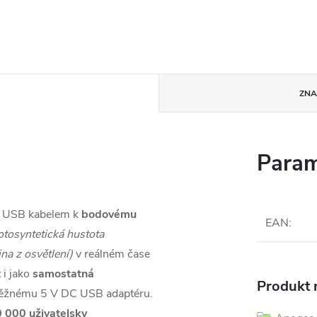
ZN
Param
i USB kabelem k
bodovému
EAN
:
otosyntetická hustota
ina z osvětlení)
v reálném čase
 i jako
samostatná
Produkt n
ěžnému 5 V DC USB adaptéru.
 000 uživatelsky