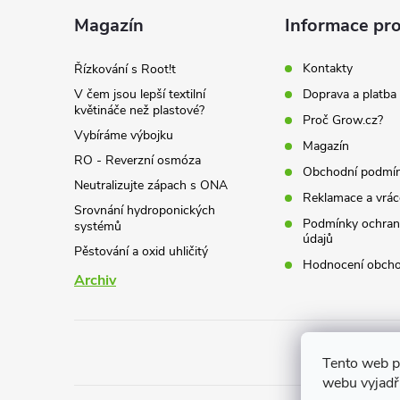
a
Magazín
Informace pro
t
Kontakty
Řízkování s Root!t
V čem jsou lepší textilní
Doprava a platba
í
květináče než plastové?
Proč Grow.cz?
Vybíráme výbojku
Magazín
RO - Reverzní osmóza
Obchodní podmí
Neutralizujte zápach s ONA
Reklamace a vrác
Srovnání hydroponických
Podmínky ochran
systémů
údajů
Pěstování a oxid uhličitý
Hodnocení obch
Archiv
Tento web p
webu vyjadřu