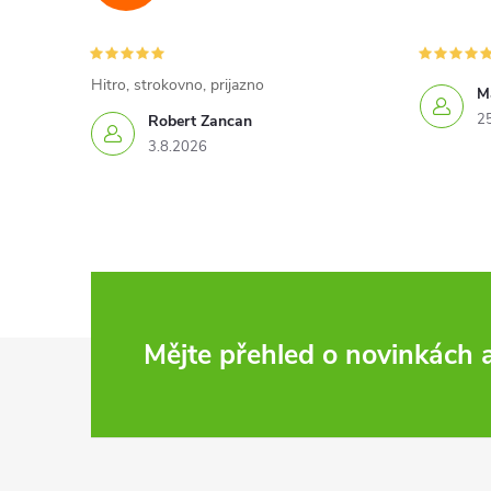
Hitro, strokovno, prijazno
Ma
2
Robert Zancan
3.8.2026
Z
Mějte přehled o novinkách
á
p