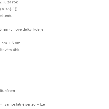
 2 % za rok
 × s^(-1))
 sekundu
 nm (vlnové délky, kde je
2 nm ± 5 nm
nitovém úhlu
difuzérem
RH; samostatné senzory lze