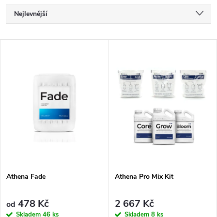
Ř
Nejlevnější
a
Nejdražší
V
Nejprodávanější
z
ý
Abecedně
e
p
n
i
í
s
p
p
Athena Fade
Athena Pro Mix Kit
r
r
o
478 Kč
2 667 Kč
od
Skladem
46 ks
Skladem
8 ks