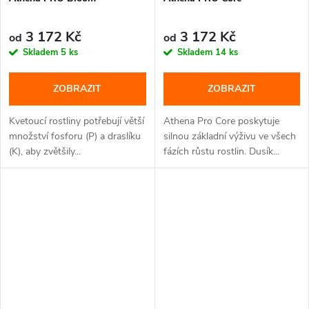
3 172 Kč
3 172 Kč
od
od
Skladem
5 ks
Skladem
14 ks
ZOBRAZIT
ZOBRAZIT
Kvetoucí rostliny potřebují větší
Athena Pro Core poskytuje
množství fosforu (P) a draslíku
silnou základní výživu ve všech
(K), aby zvětšily...
fázích růstu rostlin. Dusík...