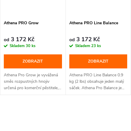
Athena PRO Grow
Athena PRO Line Balance
3 172 Kč
3 172 Kč
od
od
Skladem
30 ks
Skladem
23 ks
ZOBRAZIT
ZOBRAZIT
Athena Pro Grow je vyvážená
Athena PRO Line Balance 0.9
směs rozpustných hnojiv
kg (2 lbs) obsahuje jeden malý
určená pro komerční pěstitele,...
sáček. Athena Pro Balance je...
O
v