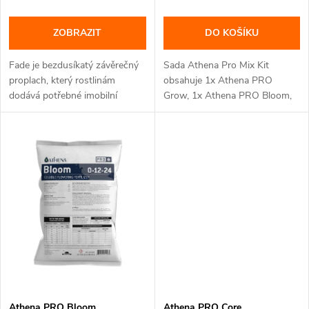
o
d
d
ZOBRAZIT
DO KOŠÍKU
u
u
Fade je bezdusíkatý závěrečný
Sada Athena Pro Mix Kit
k
proplach, který rostlinám
obsahuje 1x Athena PRO
dodává potřebné imobilní
Grow, 1x Athena PRO Bloom,
k
živiny...
1x Athena...
t
t
ů
ů
Athena PRO Bloom
Athena PRO Core