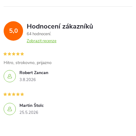
l
á
Hodnocení zákazníků
d
5,0
64 hodnocení
a
Zobrazit recenze
c
í
Hitro, strokovno, prijazno
Robert Zancan
p
3.8.2026
r
v
Martin Štolc
k
25.5.2026
y