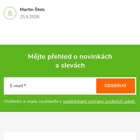
v
Martin Štolc
k
25.5.2026
y
v
ý
Mějte přehled o novinkách
a slevách
p
Z
i
á
E-mail
ODEBÍRAT
s
p
Vložením e-mailu souhlasíte s
podmínkami ochrany osobních údajů.
u
a
t