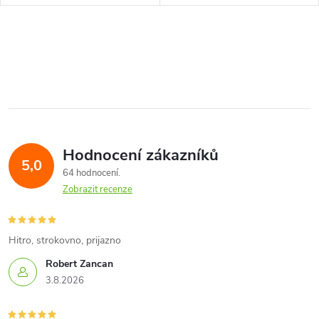
O
v
l
á
Hodnocení zákazníků
d
5,0
64 hodnocení
a
Zobrazit recenze
c
í
Hitro, strokovno, prijazno
Robert Zancan
p
3.8.2026
r