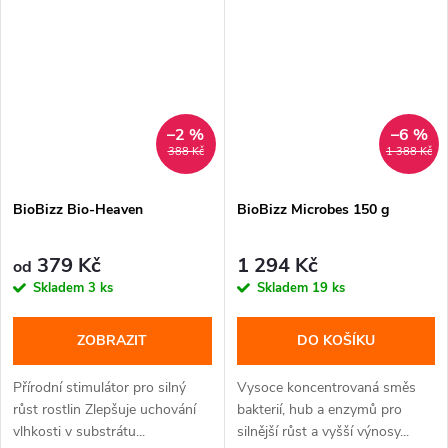
–2 %
–6 %
388 Kč
1 388 Kč
BioBizz Bio-Heaven
BioBizz Microbes 150 g
379 Kč
1 294 Kč
od
Skladem
3 ks
Skladem
19 ks
ZOBRAZIT
DO KOŠÍKU
Přírodní stimulátor pro silný
Vysoce koncentrovaná směs
růst rostlin Zlepšuje uchování
bakterií, hub a enzymů pro
vlhkosti v substrátu...
silnější růst a vyšší výnosy...