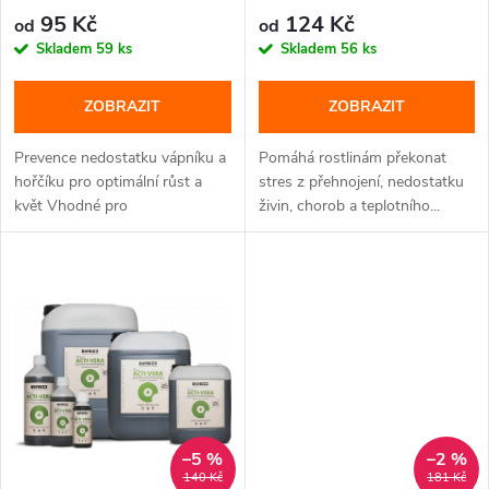
r
o
95 Kč
124 Kč
od
od
o
Skladem
59 ks
Skladem
56 ks
d
d
ZOBRAZIT
ZOBRAZIT
u
u
Prevence nedostatku vápníku a
Pomáhá rostlinám překonat
k
hořčíku pro optimální růst a
stres z přehnojení, nedostatku
květ Vhodné pro
živin, chorob a teplotního...
k
hydroponické...
t
t
ů
ů
–5 %
–2 %
140 Kč
181 Kč