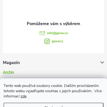
í
info
@
grow.cz
growcz
Magazín
Archiv
Informace pro vás
Tento web používá soubory cookie. Dalším procházením
tohoto webu vyjadřujete souhlas s jejich používáním.. Více
informací
zde
.