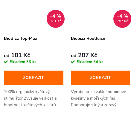
–4 %
–4 %
181 Kč
287 Kč
BioBizz Top-Max
Biobizz RootJuice
181 Kč
287 Kč
od
od
Skladem
33 ks
Skladem
54 ks
ZOBRAZIT
ZOBRAZIT
100% organický květový
Vyrobeno z kvalitní huminové
stimulátor Zvyšuje velikost a
kyseliny a mořských řas
hmotnost květových klastrů...
Podporuje silný a zdravý
rozvoj...