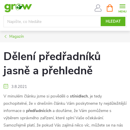
Přejít
NÁKUPNÍ
KOŠÍK
na
obsah
HLEDAT
Magazín
Dělení předřadníků
jasně a přehledně
3.8.2021
V minulém článku jsme si pověděli o
stínidlech
, je tedy
pochopitelné, že v dnešním článku Vám poskytneme ty nejdůležitější
informace o
předřadnících
a doufáme, že Vám pomůžeme s
výběrem správného zařízení, které splní Vaše očekávání.
Samozřejmě platí, že pokud Vás zajímá něco víc, můžete se na nás