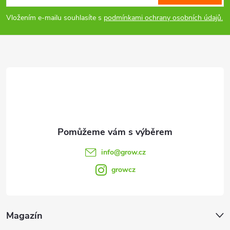
p
Vložením e-mailu souhlasíte s
podmínkami ochrany osobních údajů.
a
t
í
info
@
grow.cz
growcz
Magazín