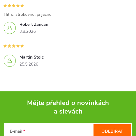
Hitro, strokovno, prijazno
Robert Zancan
3.8.2026
Martin Štolc
25.5.2026
Mějte přehled o novinkách
a slevách
Z
á
E-mail
ODEBÍRAT