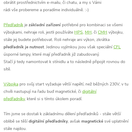
obrátit prostřednictvím e-mailu, či chatu, a my s Vámi
rádi vše probereme a poradíme individuálně. :-)
Předřadník
je
základní zařízení
potřebné pro kombinaci se všemi
výbojkami, nehraje roli, jestli používáte
HPS
,
MH
, či
CMH
výbojku,
stále jej budete potřebovat. Roli nehraje ani výkon, zkrátka
předřadník je nutnost
. Jedinou vyjímkou jsou však speciální
CFL
úsporné lampy, které mají předřadník již zabudovaný.
Stačí ji tedy namontovat k stínidlu a to následně připojit rovnou do
sítě.
Výbojka
pro svůj start vyžaduje větší napětí, než běžných 230V, v tu
chvíli nastupují na řadu buď magnetické, či
digitální
předřadníky
, které si s tímto úkolem poradí.
Tím jsme se dostali k základnímu dělení předřadníků - stále větší
oblibě se těší
digitální předřadníky
, avšak
magnetické
své uplatnění
stále najdou.