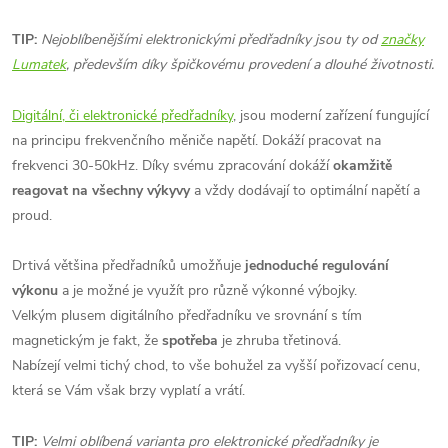
TIP:
Nejoblíbenějšími elektronickými předřadníky jsou ty od
značky
Lumatek
, především díky špičkovému provedení a dlouhé životnosti.
Digitální, či elektronické předřadníky
, jsou moderní zařízení fungující
na principu frekvenčního měniče napětí. Dokáží pracovat na
frekvenci 30-50kHz. Díky svému zpracování dokáží
okamžitě
reagovat na všechny výkyvy
a vždy dodávají to optimální napětí a
proud.
Drtivá většina předřadníků umožňuje
jednoduché regulování
výkonu
a je možné je využít pro různě výkonné výbojky.
Velkým plusem digitálního předřadníku ve srovnání s tím
magnetickým je fakt, že
spotřeba
je zhruba třetinová.
Nabízejí velmi tichý chod, to vše bohužel za vyšší pořizovací cenu,
která se Vám však brzy vyplatí a vrátí.
TIP:
Velmi oblíbená varianta pro elektronické předřadníky je