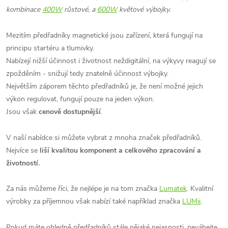
kombinace
400W
růstové, a
600W
květové výbojky.
Mezitím předřadníky magnetické jsou zařízení, která fungují na
principu startéru a tlumivky.
Nabízejí nižší účinnost i životnost neždigitální, na výkyvy reagují se
zpožděním - snižují tedy znatelně účinnost výbojky.
Největším záporem těchto předřadníků je, že není možné jejich
výkon regulovat, fungují pouze na jeden výkon.
Jsou však
cenově dostupnější
.
V naší nabídce si můžete vybrat z mnoha značek předřadníků.
Nejvíce se
liší kvalitou komponent a celkového zpracování a
životností.
Za nás můžeme říci, že nejlépe je na tom značka
Lumatek
. Kvalitní
výrobky za příjemnou však nabízí také například značka
LUMii
.
Pokud máte ohledně předřadníků stále nějaké nejasnosti, neváhejte