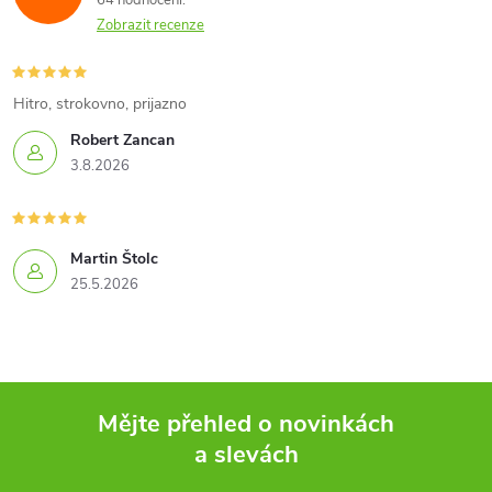
64 hodnocení
Zobrazit recenze
Hitro, strokovno, prijazno
Robert Zancan
3.8.2026
Martin Štolc
25.5.2026
Mějte přehled o novinkách
a slevách
Z