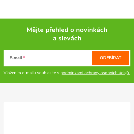
y
v
ý
Mějte přehled o novinkách
a slevách
p
Z
i
á
E-mail
ODEBÍRAT
s
p
Vložením e-mailu souhlasíte s
podmínkami ochrany osobních údajů.
u
a
t
í