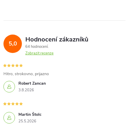
v
l
á
Hodnocení zákazníků
d
5,0
64 hodnocení
a
Zobrazit recenze
c
í
Hitro, strokovno, prijazno
Robert Zancan
p
3.8.2026
r
v
Martin Štolc
k
25.5.2026