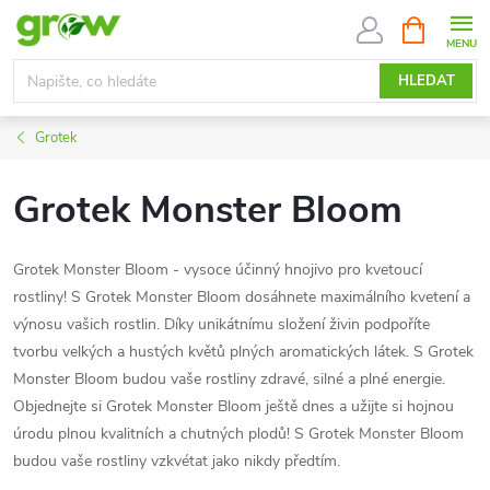
Přejít
NÁKUPNÍ
KOŠÍK
na
obsah
HLEDAT
Grotek
Grotek Monster Bloom
Grotek Monster Bloom - vysoce účinný hnojivo pro kvetoucí
rostliny! S Grotek Monster Bloom dosáhnete maximálního kvetení a
výnosu vašich rostlin. Díky unikátnímu složení živin podpoříte
tvorbu velkých a hustých květů plných aromatických látek. S Grotek
Monster Bloom budou vaše rostliny zdravé, silné a plné energie.
Objednejte si Grotek Monster Bloom ještě dnes a užijte si hojnou
úrodu plnou kvalitních a chutných plodů! S Grotek Monster Bloom
budou vaše rostliny vzkvétat jako nikdy předtím.