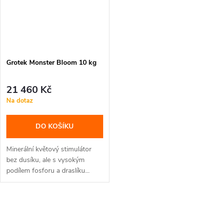
Grotek Monster Bloom 10 kg
21 460 Kč
Na dotaz
DO KOŠÍKU
Minerální květový stimulátor
bez dusíku, ale s vysokým
podílem fosforu a draslíku...
O