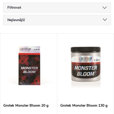
Filtrovat
Ř
Nejlevnější
a
Nejdražší
V
Nejprodávanější
z
ý
Abecedně
e
p
n
i
í
s
p
p
Grotek Monster Bloom 20 g
Grotek Monster Bloom 130 g
r