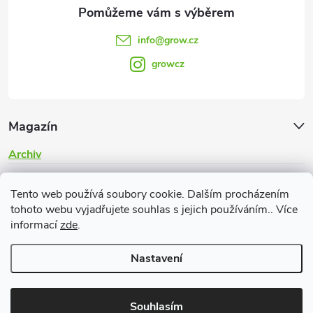
info
@
grow.cz
growcz
Magazín
Archiv
Informace pro vás
Tento web používá soubory cookie. Dalším procházením
tohoto webu vyjadřujete souhlas s jejich používáním.. Více
informací
zde
.
Nastavení
Copyright 2026
Grow.cz
. Všechna práva vyhrazena.
Souhlasím