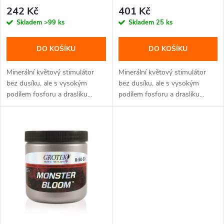
r
o
242 Kč
401 Kč
o
Skladem
>99 ks
Skladem
25 ks
d
d
DO KOŠÍKU
DO KOŠÍKU
u
u
Minerální květový stimulátor
Minerální květový stimulátor
k
bez dusíku, ale s vysokým
bez dusíku, ale s vysokým
podílem fosforu a draslíku...
podílem fosforu a draslíku...
k
t
t
ů
ů