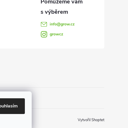
info
@
grow.cz
growcz
ouhlasím
Vytvořil Shoptet