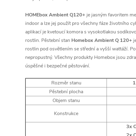
HOMEbox Ambient Q120+
je jasným favoritem mez
indoor a lze jej použít pro všechny fáze životního cyk
aplikací je kvetoucí komora s vysokotlakou sodíko
rostlin. Pěstební stan
Homebox Ambient Q 120+
j
rostlin pod osvětlením se střední a vyšší wattáží. P
nepropustný. Všechny produkty Homebox jsou zdrav
úspěšné i bezpečné pěstování.
Rozměr stanu
1
Pěstební plocha
Objem stanu
Konstrukce
3x O
2x O