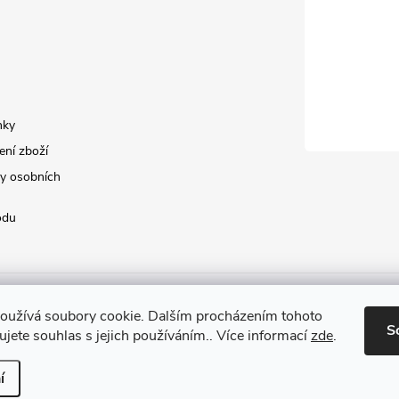
nky
ení zboží
y osobních
odu
oužívá soubory cookie. Dalším procházením tohoto
S
jete souhlas s jejich používáním.. Více informací
zde
.
í