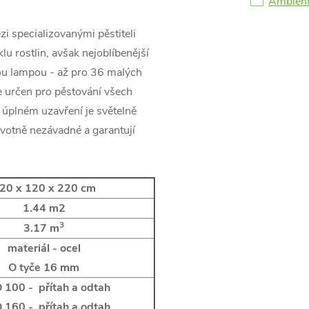
Ambient
i specializovanými pěstiteli
lu rostlin, avšak nejoblíbenější
vou lampou - až pro 36 malých
e určen pro pěstování všech
o úplném uzavření je světelně
otně nezávadné a garantují
20 x 120 x 220 cm
1.44 m2
3
3.17 m
materiál - ocel
O tyče 16 mm
 100 - přítah a odtah
 160 - přítah a odtah