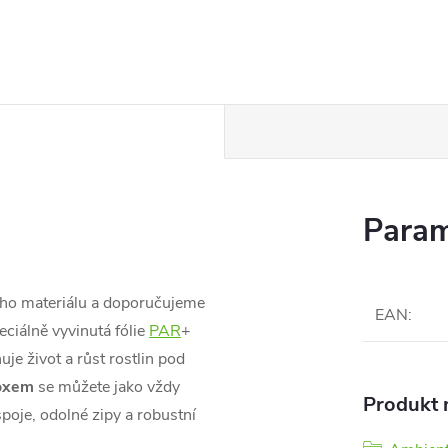
Param
ního materiálu a doporučujeme
EAN
:
ciálně vyvinutá fólie
PAR
+
uje život a růst rostlin pod
oxem
se můžete jako vždy
Produkt n
poje, odolné zipy a robustní