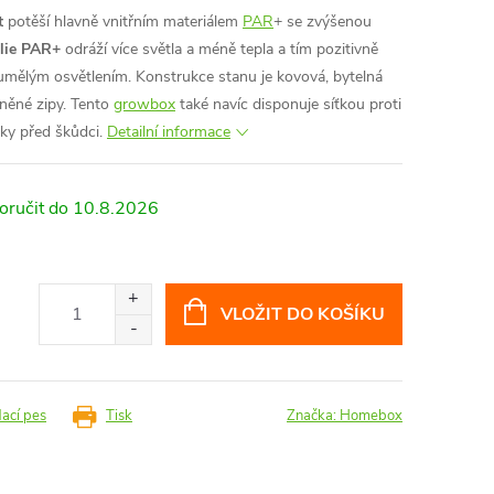
t
potěší hlavně vnitřním materiálem
PAR
+ se zvýšenou
ólie PAR+
odráží více světla a méně tepla a tím pozitivně
 umělým osvětlením. Konstrukce stanu je kovová, bytelná
něné zipy. Tento
growbox
také navíc disponuje síťkou proti
ky před škůdci.
Detailní informace
10.8.2026
VLOŽIT DO KOŠÍKU
dací pes
Tisk
Značka:
Homebox