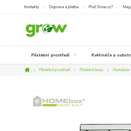
Přejít
Kontakty
Doprava a platba
Proč Grow.cz?
Mag
na
obsah
Pěstební prostředí
Květináče a substr
Pěstební prostředí
Pěstební boxy
Homebox
Domů