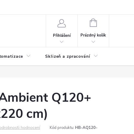
 ochrany osobních údajů
Hodnocení obchodu
NÁKUPNÍ
KOŠÍK
Prázdný košík
Přihlášení
tomatizace
Sklizeň a zpracování
Headshop
Ambient Q120+
220 cm)
odrobnosti hodnocení
Kód produktu:
HB-AQ120-