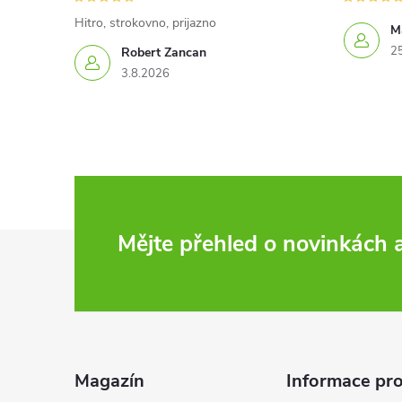
Hitro, strokovno, prijazno
Ma
2
Robert Zancan
3.8.2026
Z
Mějte přehled o novinkách
á
p
a
Magazín
Informace pro