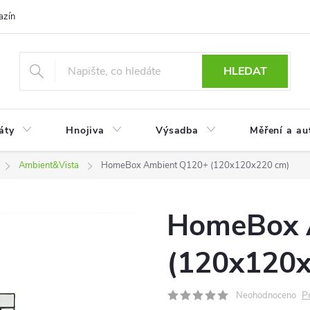
azín
Obchodní podmínky
Reklamace a vrácení zboží
Podmínky
HLEDAT
áty
Hnojiva
Výsadba
Měření a au
Ambient&Vista
HomeBox Ambient Q120+ (120x120x220 cm)
HomeBox 
(120x120x
P
Neohodnoceno