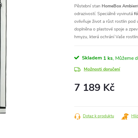
Pěstební stan
HomeBox Ambien
odrazivostí.
Speciálně vyvinutá
f
ovlivňuje život a růst
rostlin pod
doplněna o plastové spoje a zpev
hmyzu, která ochrání Vaše rostlin
Skladem
1 ks
Možnosti doručení
7 189 Kč
Měrná
cena:
Dotaz k produktu
Hlí