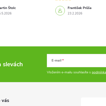
rtin Štolc
František Průša
5.5.2026
23.2.2026
E-mail
a slevách
Vložením e-mailu souhlasíte s
podmínka
 vás