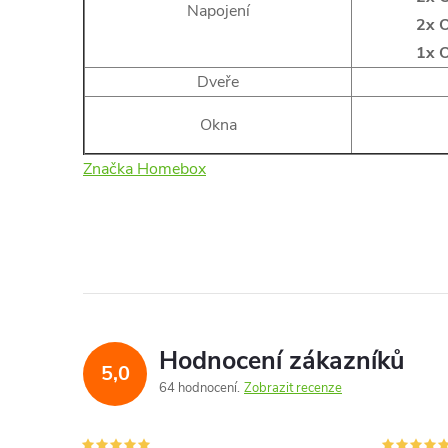
Napojení
2x O
1x O
Dveře
Okna
Značka Homebox
Hodnocení zákazníků
5,0
64 hodnocení
Zobrazit recenze