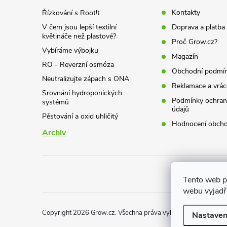
t
Kontakty
Řízkování s Root!t
V čem jsou lepší textilní
Doprava a platba
í
květináče než plastové?
Proč Grow.cz?
Vybíráme výbojku
Magazín
RO - Reverzní osmóza
Obchodní podmí
Neutralizujte zápach s ONA
Reklamace a vrác
Srovnání hydroponických
Podmínky ochran
systémů
údajů
Pěstování a oxid uhličitý
Hodnocení obch
Archiv
Tento web p
webu vyjadřu
Copyright 2026
Grow.cz
. Všechna práva vyhrazena.
Nastaven