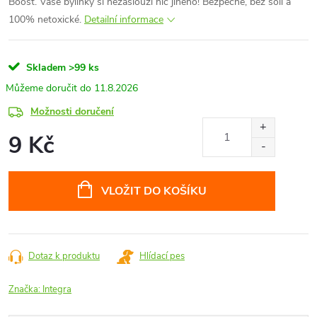
Boost. Vaše bylinky si nezaslouží nic jiného! Bezpečné, bez soli a
100% netoxické.
Detailní informace
Skladem
>99 ks
11.8.2026
Možnosti doručení
9 Kč
Měrná
cena:
VLOŽIT DO KOŠÍKU
Dotaz k produktu
Hlídací pes
Značka:
Integra