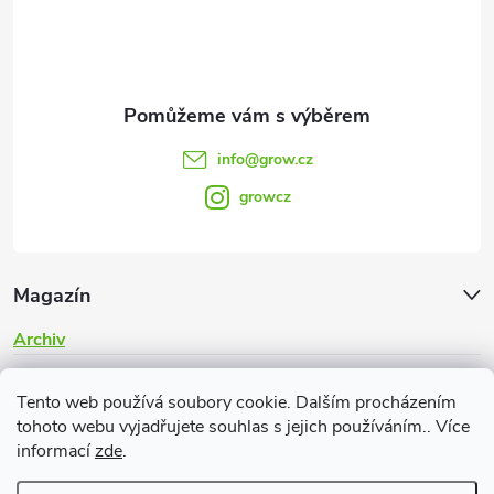
í
info
@
grow.cz
growcz
Magazín
Archiv
Informace pro vás
Tento web používá soubory cookie. Dalším procházením
tohoto webu vyjadřujete souhlas s jejich používáním.. Více
informací
zde
.