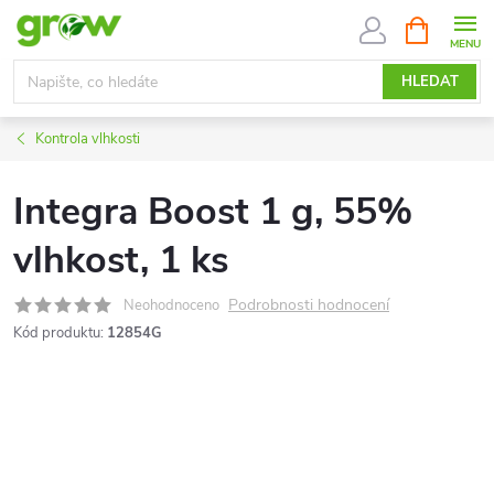
Přejít
NÁKUPNÍ
KOŠÍK
na
obsah
HLEDAT
Kontrola vlhkosti
Integra Boost 1 g, 55%
vlhkost, 1 ks
Podrobnosti hodnocení
Neohodnoceno
Kód produktu:
12854G