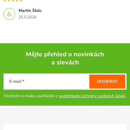
Martin Štolc
25.5.2026
Mějte přehled o novinkách
a slevách
Z
á
E-mail
ODEBÍRAT
p
Vložením e-mailu souhlasíte s
podmínkami ochrany osobních údajů.
a
t